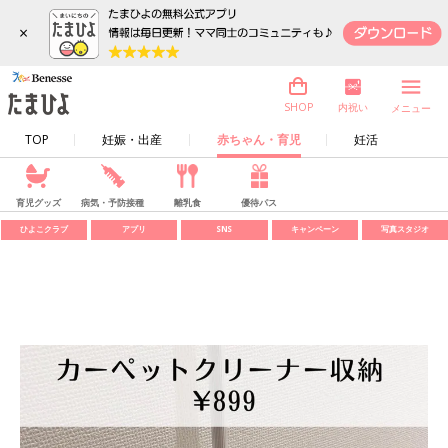
×
内祝い
SHOP
メニュー
TOP
妊娠・出産
赤ちゃん・育児
妊活
育児グッズ
病気・予防接種
離乳食
優待パス
ひよこクラブ
アプリ
SNS
キャンペーン
写真スタジオ