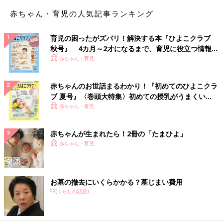
赤ちゃん・育児の人気記事ランキング
育児の困ったがズバリ！解決する本『ひよこクラブ
秋号』 4カ月～2才になるまで、育児に役立つ情報が
いっぱい！
赤ちゃん・育児
赤ちゃんのお世話まるわかり！『初めてのひよこクラ
ブ 夏号』〈巻頭大特集〉初めての授乳がうまくい
く！ おっぱい・ミルクの基本と夏のトラブル 解決テ
赤ちゃん・育児
ク
赤ちゃんが生まれたら！2冊の「たまひよ」
赤ちゃん・育児
お墓の撤去にいくらかかる？墓じまい費用
PR(くらしの話題)