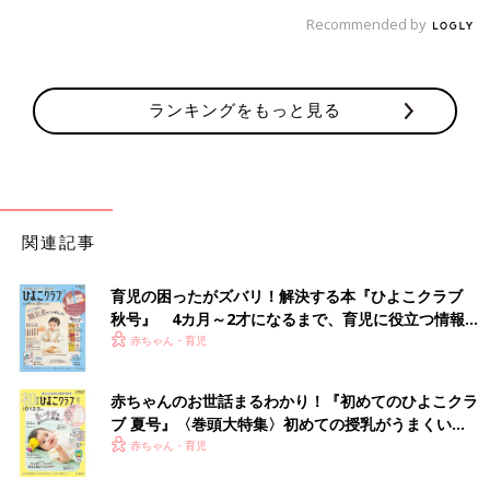
Recommended by
ランキングをもっと見る
関連記事
育児の困ったがズバリ！解決する本『ひよこクラブ
秋号』 4カ月～2才になるまで、育児に役立つ情報が
いっぱい！
赤ちゃん・育児
赤ちゃんのお世話まるわかり！『初めてのひよこクラ
ブ 夏号』〈巻頭大特集〉初めての授乳がうまくい
く！ おっぱい・ミルクの基本と夏のトラブル 解決テ
赤ちゃん・育児
ク