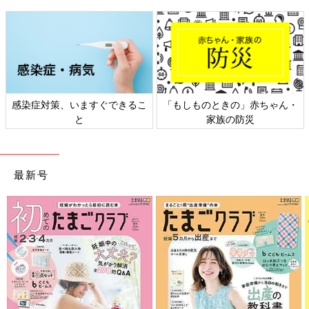
るこ
「もしものときの」赤ちゃん・
日本外来小児科学会リーフレ
家族の防災
ト検討会
最新号