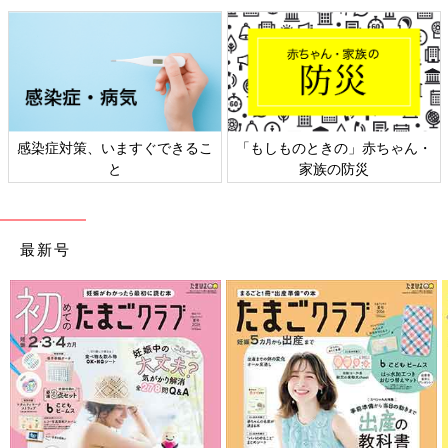
」赤ちゃん・
日本外来小児科学会リーフレッ
六星占術 細木かお
防災
ト検討会
相談
最新号