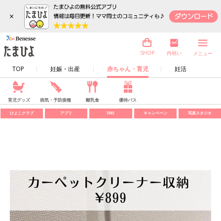
×
内祝い
SHOP
メニュー
TOP
妊娠・出産
赤ちゃん・育児
妊活
育児グッズ
病気・予防接種
離乳食
優待パス
ひよこクラブ
アプリ
SNS
キャンペーン
写真スタジオ