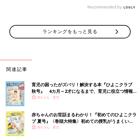
Recommended by
ランキングをもっと見る
関連記事
育児の困ったがズバリ！解決する本『ひよこクラブ
秋号』 4カ月～2才になるまで、育児に役立つ情報が
いっぱい！
赤ちゃん・育児
赤ちゃんのお世話まるわかり！『初めてのひよこクラ
ブ 夏号』〈巻頭大特集〉初めての授乳がうまくい
く！ おっぱい・ミルクの基本と夏のトラブル 解決テ
赤ちゃん・育児
ク