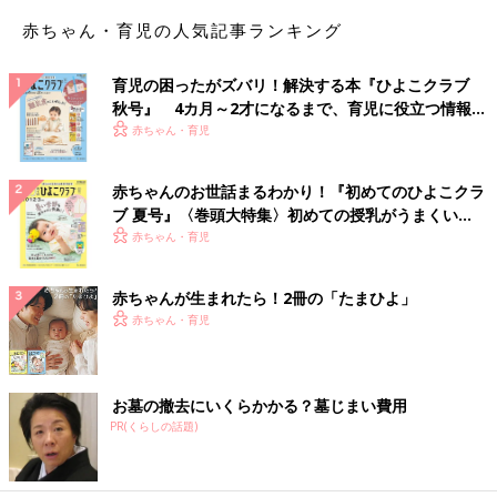
赤ちゃん・育児の人気記事ランキング
育児の困ったがズバリ！解決する本『ひよこクラブ
秋号』 4カ月～2才になるまで、育児に役立つ情報が
いっぱい！
赤ちゃん・育児
赤ちゃんのお世話まるわかり！『初めてのひよこクラ
ブ 夏号』〈巻頭大特集〉初めての授乳がうまくい
く！ おっぱい・ミルクの基本と夏のトラブル 解決テ
赤ちゃん・育児
ク
赤ちゃんが生まれたら！2冊の「たまひよ」
赤ちゃん・育児
お墓の撤去にいくらかかる？墓じまい費用
PR(くらしの話題)