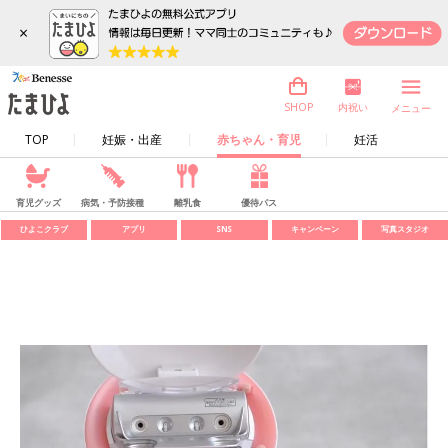
×
内祝い
SHOP
メニュー
TOP
妊娠・出産
赤ちゃん・育児
妊活
育児グッズ
病気・予防接種
離乳食
優待パス
ひよこクラブ
アプリ
SNS
キャンペーン
写真スタジオ