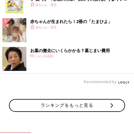
く！ おっぱい・ミルクの基本と夏のトラブル 解決テ
赤ちゃん・育児
ク
赤ちゃんが生まれたら！2冊の「たまひよ」
赤ちゃん・育児
お墓の撤去にいくらかかる？墓じまい費用
PR(くらしの話題)
Recommended by
ランキングをもっと見る