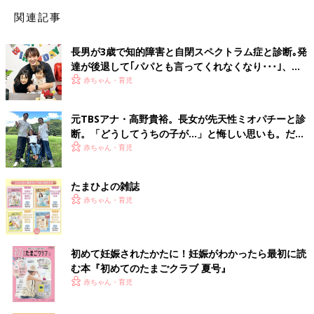
関連記事
長男が3歳で知的障害と自閉スペクトラム症と診断｡発
達が後退して｢パパとも言ってくれなくなり･･･｣、元
プロバスケ選手･岡田優介
赤ちゃん・育児
元TBSアナ・高野貴裕。長女が先天性ミオパチーと診
断。「どうしてうちの子が…」と悔しい思いも。だか
らこそ、娘との時間を全力で楽しみたい
赤ちゃん・育児
たまひよの雑誌
赤ちゃん・育児
初めて妊娠されたかたに！妊娠がわかったら最初に読
む本『初めてのたまごクラブ 夏号』
赤ちゃん・育児