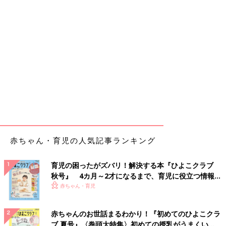
赤ちゃん・育児の人気記事ランキング
育児の困ったがズバリ！解決する本『ひよこクラブ
秋号』 4カ月～2才になるまで、育児に役立つ情報が
いっぱい！
赤ちゃん・育児
赤ちゃんのお世話まるわかり！『初めてのひよこクラ
ブ 夏号』〈巻頭大特集〉初めての授乳がうまくい