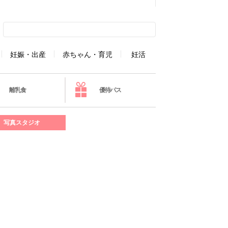
妊娠・出産
赤ちゃん・育児
妊活
離乳食
優待パス
写真スタジオ