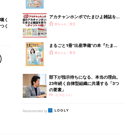
Recommended by
離乳食はいつから？進め方は？「たまひよ きほんの離
乳食」
授乳の悩みや初めての離乳食作りに役立つ
子育てとお金
につ
妊娠・出産・育児にかかる費用やもらえる補助
金・助成金を解説