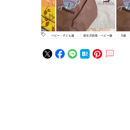
ベビー・子ども服
新生児肌着・ベビー服
0歳
赤ちゃん・育児の人気記事ランキ
育児の困ったがズバリ！解決する
『ひよこクラブ 夏号』 4カ月～
赤ちゃん・育児
になるまで、育児に役立つ情報が
ぱい！
赤ちゃんのお世話まるわかり！『