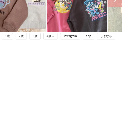
1歳
2歳
3歳
4歳～
Instagram
app
しまむら
ング
関連記事
本
赤ちゃんのお世話まるわかり！『初め
2才
てのひよこクラブ 夏号』〈巻頭大特
赤ちゃん・育児
いっ
集〉初めての授乳がうまくいく！ お
っぱい・ミルクの基本と夏のトラブル
解決テク
初め
赤ちゃんが生まれたら！2冊の「たま