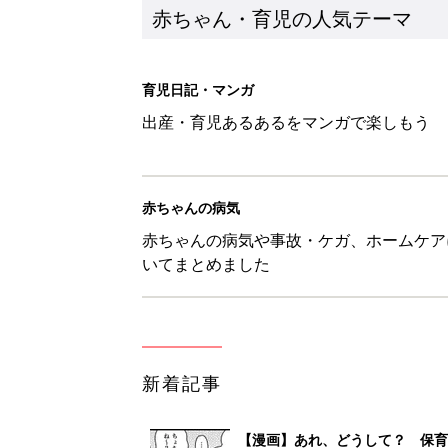
新着記事
【漫画】あれ、どうして？ 保
がする……！『ふうふう子育て ＃
赤ちゃん・育児
子どもの水分補給。衛生面ではス
く3つのコツとは？【専門家監修
赤ちゃん・育児
H＆М「セールでお買い得価格に
赤ちゃん・育児
【3COINS】お外遊びのお供
ート」
赤ちゃん・育児