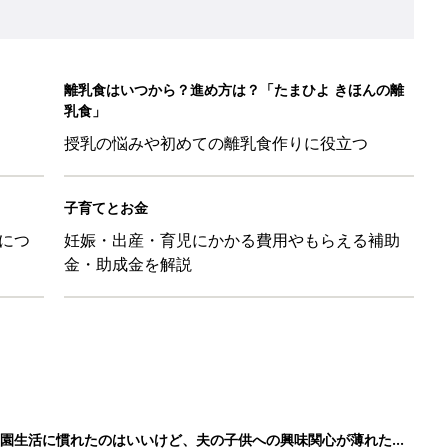
育園生活に慣れたのはいいけど、夫の子供への興味関心が薄れた気
91』
ポーツドリンクより麦茶が要注意!? 暑い季節に衛生的に持ち歩
】
！」「かわいくて一目ぼれ！」買うべき小物アイテム4選
に！小さくたためてバッグに吊り下げられる「コンパクトレジャーシ