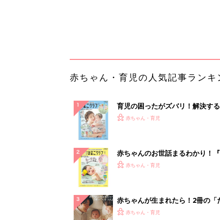
てのひよこクラブ 夏号』〈巻頭
赤ちゃん・育児
集〉初めての授乳がうまくいく！
っぱい・ミルクの基本と夏のトラ
解決テク
赤ちゃんが生まれたら！2冊の「
ひよ」
赤ちゃん・育児
「うちの社員はやる気がない」と
リーダーへの警鐘。自律型組織を
る前に外せな...
PR（ビズヒント）
ランキングをもっと見る