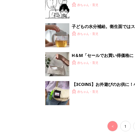
<
1
妊娠日数や
妊娠中か