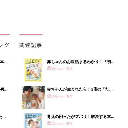
大特
ひよ」
赤ちゃん・育児
 お
ブル
たま
育児の困ったがズバリ！解決する本
『ひよこクラブ 秋号』 4カ月～2才
赤ちゃん・育児
になるまで、育児に役立つ情報がいっ
ぱい！
アカチャンホンポでたまひよ雑誌を買
嘆く
うとポイント10倍【期間限定】
赤ちゃん・育児
つく
まるごと1冊“出産準備”の本『たまご
クラブ 夏号』〈スペシャル大特集〉
赤ちゃん・育児
夫婦で予習する 出産の教科書
部下が指示待ちになる、本当の理由。
23年続く自律型組織に共通する「3つ
の要素」
PR（ビズヒント）