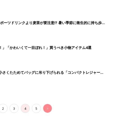
2
3
4
5
>
生後日数に合った情報を毎日お届け
ら産後まで長く使える無料アプリ
ダウンロード