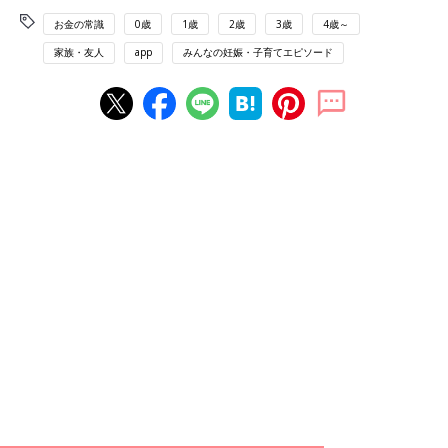
お金の常識
0歳
1歳
2歳
3歳
4歳～
家族・友人
app
みんなの妊娠・子育てエピソード