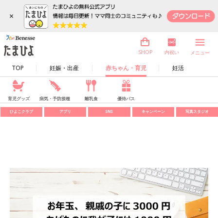
×
内祝い
SHOP
メニュー
TOP
妊娠・出産
赤ちゃん・育児
妊活
育児グッズ
病気・予防接種
離乳食
優待パス
ひよこクラブ
アプリ
SNS
キャンペーン
写真スタジオ