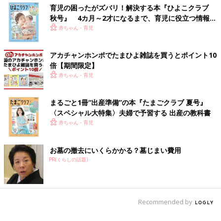
育児の困ったがズバリ！解決する本『ひよこクラブ
秋号』 4カ月～2才になるまで、育児に役立つ情報が
いっぱい！
赤ちゃん・育児
アカチャンホンポでたまひよ雑誌を買うとポイント10
倍【期間限定】
赤ちゃん・育児
まるごと1冊“出産準備”の本『たまごクラブ 夏号』
〈スペシャル大特集〉夫婦で予習する 出産の教科書
赤ちゃん・育児
お墓の撤去にいくらかかる？墓じまい費用
PR(くらしの話題)
Recommended by