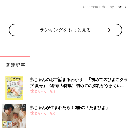
Recommended by
ランキングをもっと見る
関連記事
赤ちゃんのお世話まるわかり！『初めてのひよこクラ
ブ 夏号』〈巻頭大特集〉初めての授乳がうまくい
く！ おっぱい・ミルクの基本と夏のトラブル 解決テ
赤ちゃん・育児
ク
赤ちゃんが生まれたら！2冊の「たまひよ」
赤ちゃん・育児