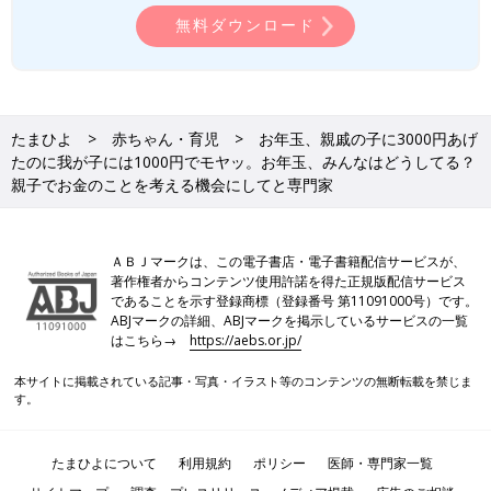
無料ダウンロード
たまひよ
赤ちゃん・育児
お年玉、親戚の子に3000円あげ
たのに我が子には1000円でモヤッ。お年玉、みんなはどうしてる？
親子でお金のことを考える機会にしてと専門家
ＡＢＪマークは、この電子書店・電子書籍配信サービスが、
著作権者からコンテンツ使用許諾を得た正規版配信サービス
であることを示す登録商標（登録番号 第11091000号）です。
ABJマークの詳細、ABJマークを掲示しているサービスの一覧
はこちら→
https://aebs.or.jp/
本サイトに掲載されている記事・写真・イラスト等のコンテンツの無断転載を禁じま
す。
たまひよについて
利用規約
ポリシー
医師・専門家一覧