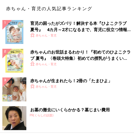
赤ちゃん・育児の人気記事ランキング
育児の困ったがズバリ！解決する本『ひよこクラブ
夏号』 4カ月～2才になるまで、育児に役立つ情報が
いっぱい！
赤ちゃん・育児
赤ちゃんのお世話まるわかり！『初めてのひよこクラ
ブ 夏号』〈巻頭大特集〉初めての授乳がうまくい
く！ おっぱい・ミルクの基本と夏のトラブル 解決テ
赤ちゃん・育児
ク
赤ちゃんが生まれたら！2冊の「たまひよ」
赤ちゃん・育児
お墓の撤去にいくらかかる？墓じまい費用
PR(くらしの話題)