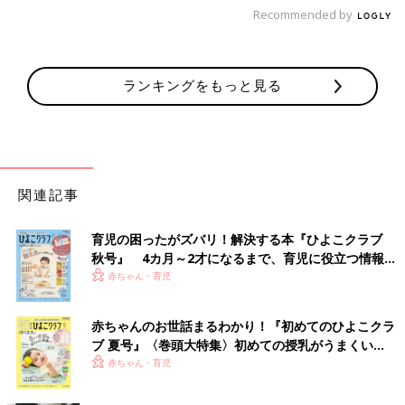
Recommended by
ランキングをもっと見る
関連記事
育児の困ったがズバリ！解決する本『ひよこクラブ
秋号』 4カ月～2才になるまで、育児に役立つ情報が
いっぱい！
赤ちゃん・育児
赤ちゃんのお世話まるわかり！『初めてのひよこクラ
ブ 夏号』〈巻頭大特集〉初めての授乳がうまくい
く！ おっぱい・ミルクの基本と夏のトラブル 解決テ
赤ちゃん・育児
ク