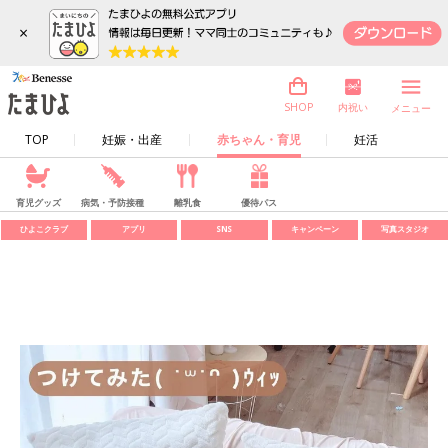
×
内祝い
SHOP
メニュー
TOP
妊娠・出産
赤ちゃん・育児
妊活
育児グッズ
病気・予防接種
離乳食
優待パス
ひよこクラブ
アプリ
SNS
キャンペーン
写真スタジオ