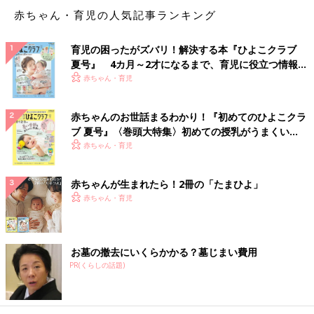
赤ちゃん・育児の人気記事ランキング
育児の困ったがズバリ！解決する本『ひよこクラブ
夏号』 4カ月～2才になるまで、育児に役立つ情報が
いっぱい！
赤ちゃん・育児
赤ちゃんのお世話まるわかり！『初めてのひよこクラ
ブ 夏号』〈巻頭大特集〉初めての授乳がうまくい
く！ おっぱい・ミルクの基本と夏のトラブル 解決テ
赤ちゃん・育児
ク
赤ちゃんが生まれたら！2冊の「たまひよ」
赤ちゃん・育児
お墓の撤去にいくらかかる？墓じまい費用
PR(くらしの話題)