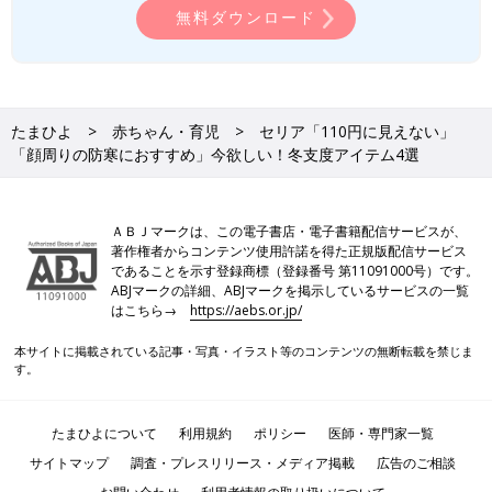
無料ダウンロード
たまひよ
赤ちゃん・育児
セリア「110円に見えない」
「顔周りの防寒におすすめ」今欲しい！冬支度アイテム4選
ＡＢＪマークは、この電子書店・電子書籍配信サービスが、
著作権者からコンテンツ使用許諾を得た正規版配信サービス
であることを示す登録商標（登録番号 第11091000号）です。
ABJマークの詳細、ABJマークを掲示しているサービスの一覧
はこちら→
https://aebs.or.jp/
本サイトに掲載されている記事・写真・イラスト等のコンテンツの無断転載を禁じま
す。
たまひよについて
利用規約
ポリシー
医師・専門家一覧
サイトマップ
調査・プレスリリース・メディア掲載
広告のご相談