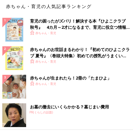
赤ちゃん・育児の人気記事ランキング
育児の困ったがズバリ！解決する本『ひよこクラブ
秋号』 4カ月～2才になるまで、育児に役立つ情報が
いっぱい！
赤ちゃん・育児
赤ちゃんのお世話まるわかり！『初めてのひよこクラ
ブ 夏号』〈巻頭大特集〉初めての授乳がうまくい
く！ おっぱい・ミルクの基本と夏のトラブル 解決テ
赤ちゃん・育児
ク
赤ちゃんが生まれたら！2冊の「たまひよ」
赤ちゃん・育児
お墓の撤去にいくらかかる？墓じまい費用
PR(くらしの話題)