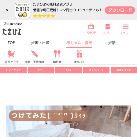
×
内祝い
SHOP
メニュー
TOP
妊娠・出産
赤ちゃん・育児
妊活
育児グッズ
病気・予防接種
離乳食
優待パス
ひよこクラブ
アプリ
SNS
キャンペーン
写真スタジオ