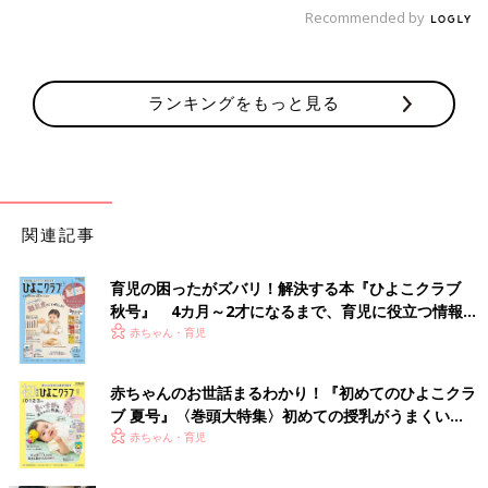
Recommended by
ランキングをもっと見る
関連記事
育児の困ったがズバリ！解決する本『ひよこクラブ
秋号』 4カ月～2才になるまで、育児に役立つ情報が
いっぱい！
赤ちゃん・育児
赤ちゃんのお世話まるわかり！『初めてのひよこクラ
ブ 夏号』〈巻頭大特集〉初めての授乳がうまくい
く！ おっぱい・ミルクの基本と夏のトラブル 解決テ
赤ちゃん・育児
ク