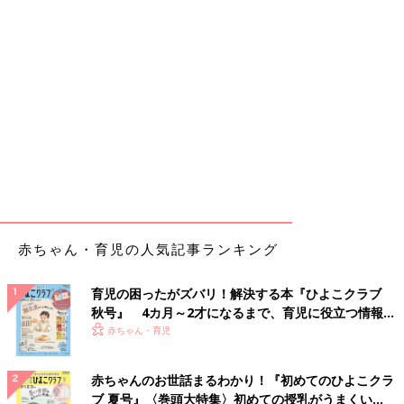
赤ちゃん・育児の人気記事ランキング
育児の困ったがズバリ！解決する本『ひよこクラブ
秋号』 4カ月～2才になるまで、育児に役立つ情報が
いっぱい！
赤ちゃん・育児
赤ちゃんのお世話まるわかり！『初めてのひよこクラ
ブ 夏号』〈巻頭大特集〉初めての授乳がうまくい