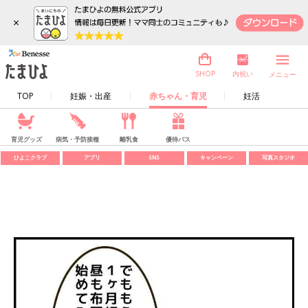
×
内祝い
SHOP
メニュー
TOP
妊娠・出産
赤ちゃん・育児
妊活
育児グッズ
病気・予防接種
離乳食
優待パス
ひよこクラブ
アプリ
SNS
キャンペーン
写真スタジオ