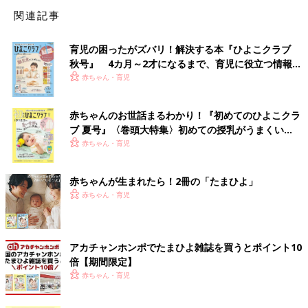
関連記事
育児の困ったがズバリ！解決する本『ひよこクラブ
秋号』 4カ月～2才になるまで、育児に役立つ情報が
いっぱい！
赤ちゃん・育児
赤ちゃんのお世話まるわかり！『初めてのひよこクラ
ブ 夏号』〈巻頭大特集〉初めての授乳がうまくい
く！ おっぱい・ミルクの基本と夏のトラブル 解決テ
赤ちゃん・育児
ク
赤ちゃんが生まれたら！2冊の「たまひよ」
赤ちゃん・育児
アカチャンホンポでたまひよ雑誌を買うとポイント10
倍【期間限定】
赤ちゃん・育児