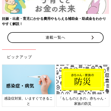
・助成金をわかり
連載一覧へ
ピックアップ
ときの」赤ちゃん・
日本外来小児科学会リーフレッ
六星占術 細
家族の防災
ト検討会