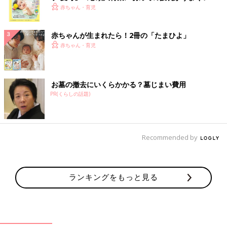
く！ おっぱい・ミルクの基本と夏のトラブル 解決テ
赤ちゃん・育児
ク
赤ちゃんが生まれたら！2冊の「たまひよ」
赤ちゃん・育児
お墓の撤去にいくらかかる？墓じまい費用
PR(くらしの話題)
Recommended by
ランキングをもっと見る