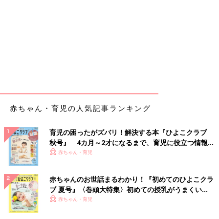
赤ちゃん・育児の人気記事ランキング
育児の困ったがズバリ！解決する本『ひよこクラブ
秋号』 4カ月～2才になるまで、育児に役立つ情報が
いっぱい！
赤ちゃん・育児
赤ちゃんのお世話まるわかり！『初めてのひよこクラ
ブ 夏号』〈巻頭大特集〉初めての授乳がうまくい
く！ おっぱい・ミルクの基本と夏のトラブル 解決テ
赤ちゃん・育児
ク