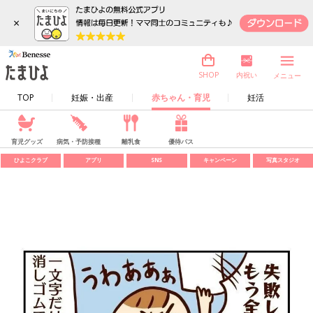
×
内祝い
SHOP
メニュー
TOP
妊娠・出産
赤ちゃん・育児
妊活
育児グッズ
病気・予防接種
離乳食
優待パス
ひよこクラブ
アプリ
SNS
キャンペーン
写真スタジオ