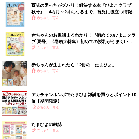
育児の困ったがズバリ！解決する本『ひよこクラブ
秋号』 4カ月～2才になるまで、育児に役立つ情報が
いっぱい！
赤ちゃん・育児
赤ちゃんのお世話まるわかり！『初めてのひよこクラ
ブ 夏号』〈巻頭大特集〉初めての授乳がうまくい
く！ おっぱい・ミルクの基本と夏のトラブル 解決テ
赤ちゃん・育児
ク
赤ちゃんが生まれたら！2冊の「たまひよ」
赤ちゃん・育児
アカチャンホンポでたまひよ雑誌を買うとポイント10
倍【期間限定】
赤ちゃん・育児
たまひよの雑誌
赤ちゃん・育児