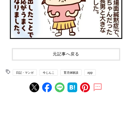
元記事へ戻る
日記・マンガ
今じんこ
育児体験談
app