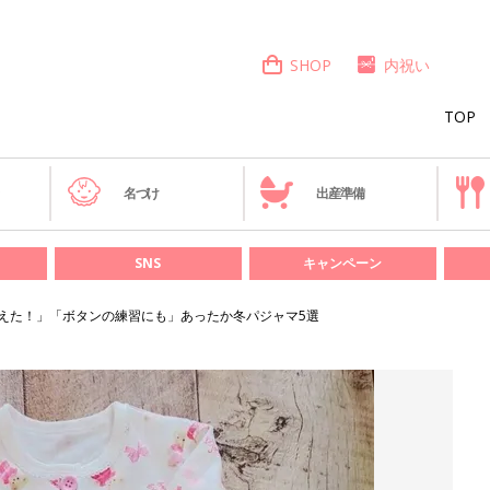
SHOP
内祝い
TOP
き
名づけ
出産準備
SNS
キャンペーン
買えた！」「ボタンの練習にも」あったか冬パジャマ5選