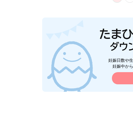
妊娠日数や
妊娠中か