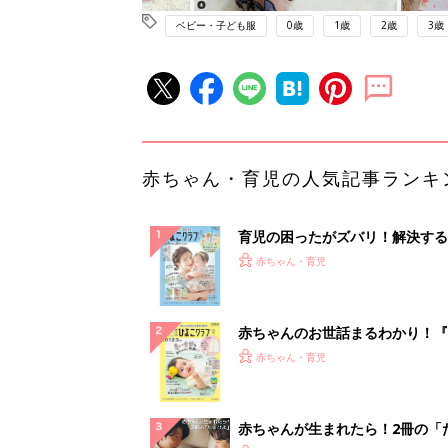
ベビー・子ども服
0歳
1歳
2歳
3歳
赤ちゃん・育児の人気記事ランキ
育児の困ったがズバリ！解決する
『ひよこクラブ 夏号』 4カ月～
赤ちゃん・育児
になるまで、育児に役立つ情報が
ぱい！
赤ちゃんのお世話まるわかり！『
てのひよこクラブ 夏号』〈巻頭
赤ちゃん・育児
集〉初めての授乳がうまくいく！
っぱい・ミルクの基本と夏のトラ
解決テク
赤ちゃんが生まれたら！2冊の「