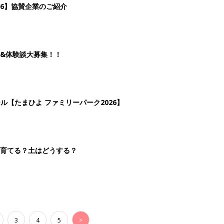
26】協賛企業のご紹介
&体験談大募集！！
ール【たまひよ ファミリーパーク2026】
を育てる？土はどうする？
3
4
5
>