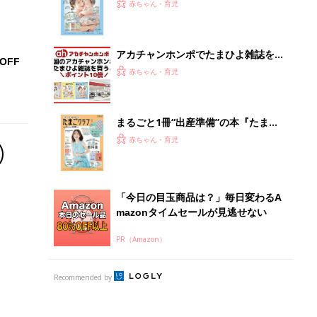
『ひよこクラブ 秋号』 4カ月～2才
赤ちゃん・育児
になるまで、育児に役立つ情報がいっ
ぱい！
アカチャンホンポでたまひよ雑誌を買
OFF
うとポイント10倍【期間限定】
赤ちゃん・育児
まるごと1冊“出産準備”の本『たまご
クラブ 夏号』〈スペシャル大特集〉
赤ちゃん・育児
夫婦で予習する 出産の教科書
「今日の目玉商品は？」毎日変わるA
mazonタイムセールが見逃せない
PR（Amazon）
Recommended by