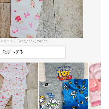
mアカウント「alan_apple_mama7」
記事へ戻る