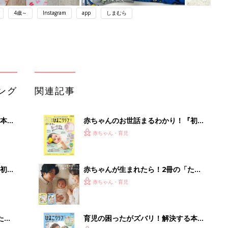
4歳～
Instagram
app
しまむら
ング
関連記事
本
赤ちゃんのお世話まるわかり！『初め
2才
てのひよこクラブ 夏号』〈巻頭大特
赤ちゃん・育児
いっ
集〉初めての授乳がうまくいく！ お
っぱい・ミルクの基本と夏のトラブル
解決テク
初め
赤ちゃんが生まれたら！2冊の「たま
大特
ひよ」
赤ちゃん・育児
 お
ブル
たま
育児の困ったがズバリ！解決する本