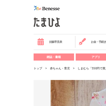
妊娠早見表
お金・手続
雑誌・書籍
アプリ
トップ
赤ちゃん・育児
しまむら「550円で