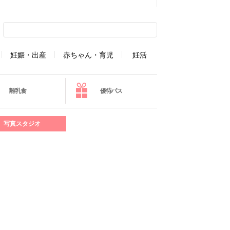
妊娠・出産
赤ちゃん・育児
妊活
離乳食
優待パス
写真スタジオ