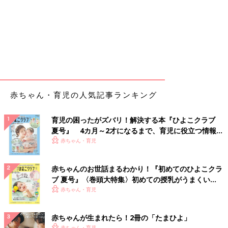
赤ちゃん・育児の人気記事ランキング
育児の困ったがズバリ！解決する本『ひよこクラブ
夏号』 4カ月～2才になるまで、育児に役立つ情報が
いっぱい！
赤ちゃん・育児
赤ちゃんのお世話まるわかり！『初めてのひよこクラ
ブ 夏号』〈巻頭大特集〉初めての授乳がうまくい
く！ おっぱい・ミルクの基本と夏のトラブル 解決テ
赤ちゃん・育児
ク
赤ちゃんが生まれたら！2冊の「たまひよ」
赤ちゃん・育児