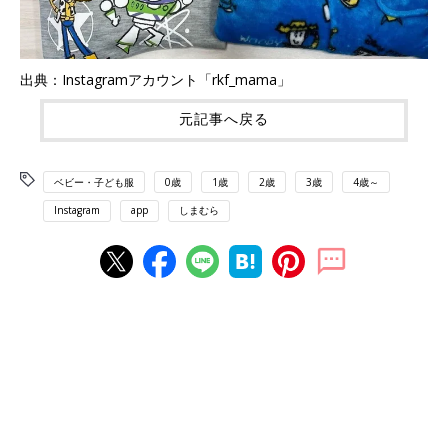
出典：Instagramアカウント「rkf_mama」
元記事へ戻る
ベビー・子ども服
0歳
1歳
2歳
3歳
4歳～
Instagram
app
しまむら