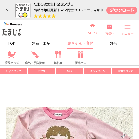
×
内祝い
SHOP
メニュー
TOP
妊娠・出産
赤ちゃん・育児
妊活
育児グッズ
病気・予防接種
離乳食
優待パス
ひよこクラブ
アプリ
SNS
キャンペーン
写真スタジオ