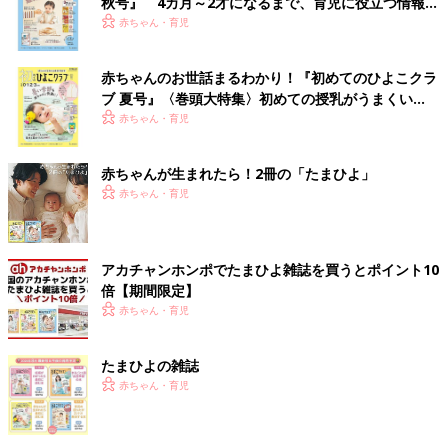
秋号』 4カ月～2才になるまで、育児に役立つ情報が
いっぱい！
赤ちゃん・育児
赤ちゃんのお世話まるわかり！『初めてのひよこクラ
ブ 夏号』〈巻頭大特集〉初めての授乳がうまくい
く！ おっぱい・ミルクの基本と夏のトラブル 解決テ
赤ちゃん・育児
ク
赤ちゃんが生まれたら！2冊の「たまひよ」
赤ちゃん・育児
アカチャンホンポでたまひよ雑誌を買うとポイント10
倍【期間限定】
赤ちゃん・育児
たまひよの雑誌
赤ちゃん・育児