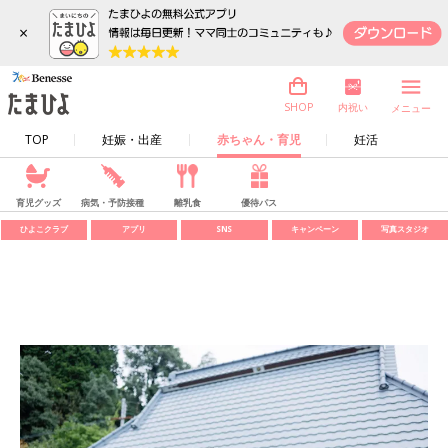
×
内祝い
SHOP
メニュー
TOP
妊娠・出産
赤ちゃん・育児
妊活
育児グッズ
病気・予防接種
離乳食
優待パス
ひよこクラブ
アプリ
SNS
キャンペーン
写真スタジオ