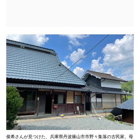
俊希さんが見つけた、兵庫県丹波篠山市市野々集落の古民家。母