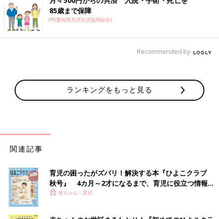
月々500円からの共済 入院・手術・死亡を
85歳まで保障
PR(愛知県共済生活協同組合)
Recommended by
ランキングをもっと見る
関連記事
育児の困ったがズバリ！解決する本『ひよこクラブ
秋号』 4カ月～2才になるまで、育児に役立つ情報が
いっぱい！
赤ちゃん・育児