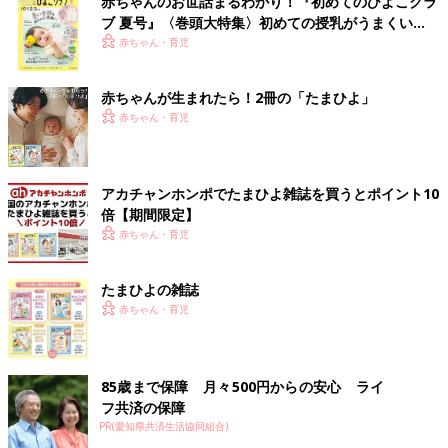
赤ちゃんのお世話まるわかり！『初めてのひよこクラ
ブ 夏号』〈巻頭大特集〉初めての授乳がうまくい
く！ おっぱい・ミルクの基本と夏のトラブル 解決テ
赤ちゃん・育児
ク
赤ちゃんが生まれたら！2冊の「たまひよ」
赤ちゃん・育児
アカチャンホンポでたまひよ雑誌を買うとポイント10
倍【期間限定】
赤ちゃん・育児
たまひよの雑誌
赤ちゃん・育児
85歳まで保障 月々500円からの安心 ライ
フ共済の保障
PR(愛知県共済生活協同組合)