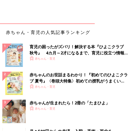
赤ちゃん・育児の人気記事ランキング
育児の困ったがズバリ！解決する本『ひよこクラブ
秋号』 4カ月～2才になるまで、育児に役立つ情報が
いっぱい！
赤ちゃん・育児
赤ちゃんのお世話まるわかり！『初めてのひよこクラ
ブ 夏号』〈巻頭大特集〉初めての授乳がうまくい
く！ おっぱい・ミルクの基本と夏のトラブル 解決テ
赤ちゃん・育児
ク
赤ちゃんが生まれたら！2冊の「たまひよ」
赤ちゃん・育児