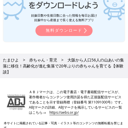
妊娠日数や生後日数に合った情報を毎日お届け
妊娠中から産後まで長く使える無料アプリ
無料ダウンロード
たまひよ
赤ちゃん・育児
大阪から人口56人の山あいの集
落に移住！高齢化が進む集落で20年ぶりの赤ちゃんを育てる【体験
談】
ＡＢＪマークは、この電子書店・電子書籍配信サービスが、
著作権者からコンテンツ使用許諾を得た正規版配信サービス
であることを示す登録商標（登録番号 第11091000号）です。
ABJマークの詳細、ABJマークを掲示しているサービスの一覧
はこちら→
https://aebs.or.jp/
本サイトに掲載されている記事・写真・イラスト等のコンテンツの無断転載を禁じま
す。