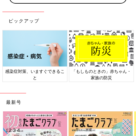
ピックアップ
染症対策、いますぐできるこ
「もしものときの」赤ちゃん・
日
と
家族の防災
最新号