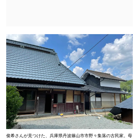
俊希さんが見つけた、兵庫県丹波篠山市市野々集落の古民家。母