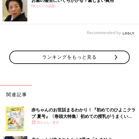
お墓の撤去にいくらかかる？墓じまい費用
PR(くらしの話題)
Recommended by
ランキングをもっと見る
関連記事
赤ちゃんのお世話まるわかり！『初めてのひよこクラ
ブ 夏号』〈巻頭大特集〉初めての授乳がうまくい
く！ おっぱい・ミルクの基本と夏のトラブル 解決テ
赤ちゃん・育児
ク