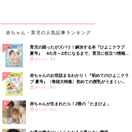
赤ちゃん・育児の人気記事ランキング
育児の困ったがズバリ！解決する本『ひよこクラブ
夏号』 4カ月～2才になるまで、育児に役立つ情報が
いっぱい！
赤ちゃん・育児
赤ちゃんのお世話まるわかり！『初めてのひよこクラ
ブ 夏号』〈巻頭大特集〉初めての授乳がうまくい
く！ おっぱい・ミルクの基本と夏のトラブル 解決テ
赤ちゃん・育児
ク
赤ちゃんが生まれたら！2冊の「たまひよ」
赤ちゃん・育児