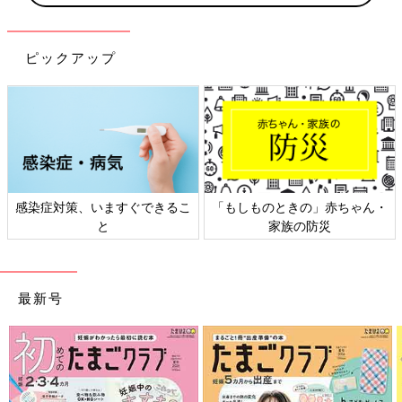
ピックアップ
」赤ちゃん・
日本外来小児科学会リーフレッ
六星占術 細木かお
防災
ト検討会
相談
最新号