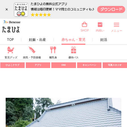
×
内祝い
SHOP
メニュー
TOP
妊娠・出産
赤ちゃん・育児
妊活
育児グッズ
病気・予防接種
離乳食
優待パス
ひよこクラブ
アプリ
SNS
キャンペーン
写真スタジオ