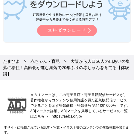
妊娠日数や生後日数に合った情報を毎日お届け
妊娠中から産後まで長く使える無料アプリ
無料ダウンロード
たまひよ
赤ちゃん・育児
大阪から人口56人の山あいの集
落に移住！高齢化が進む集落で20年ぶりの赤ちゃんを育てる【体験
談】
ＡＢＪマークは、この電子書店・電子書籍配信サービスが、
著作権者からコンテンツ使用許諾を得た正規版配信サービス
であることを示す登録商標（登録番号 第11091000号）です。
ABJマークの詳細、ABJマークを掲示しているサービスの一覧
はこちら→
https://aebs.or.jp/
本サイトに掲載されている記事・写真・イラスト等のコンテンツの無断転載を禁じま
す。