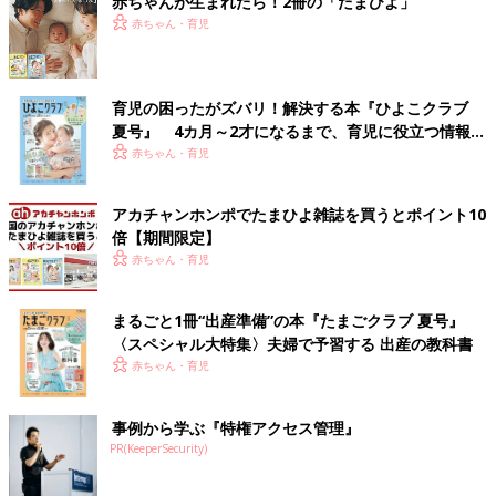
赤ちゃんが生まれたら！2冊の「たまひよ」
赤ちゃん・育児
育児の困ったがズバリ！解決する本『ひよこクラブ
夏号』 4カ月～2才になるまで、育児に役立つ情報が
いっぱい！
赤ちゃん・育児
アカチャンホンポでたまひよ雑誌を買うとポイント10
倍【期間限定】
赤ちゃん・育児
まるごと1冊“出産準備”の本『たまごクラブ 夏号』
〈スペシャル大特集〉夫婦で予習する 出産の教科書
赤ちゃん・育児
事例から学ぶ『特権アクセス管理』
PR(KeeperSecurity)