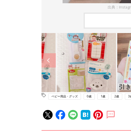
出典：Instag
ベビー用品・グッズ
0歳
1歳
2歳
3