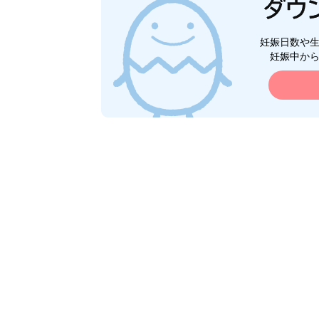
妊娠日数や
妊娠中か