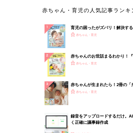
赤ちゃん・育児の人気記事ランキ
育児の困ったがズバリ！解決する
『ひよこクラブ 夏号』 4カ月～
赤ちゃん・育児
になるまで、育児に役立つ情報が
ぱい！
赤ちゃんのお世話まるわかり！『
てのひよこクラブ 夏号』〈巻頭
赤ちゃん・育児
集〉初めての授乳がうまくいく！
っぱい・ミルクの基本と夏のトラ
解決テク
赤ちゃんが生まれたら！2冊の「
ひよ」
赤ちゃん・育児
録音をアップロードするだけ。A
く正確に議事録作成