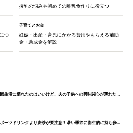
授乳の悩みや初めての離乳食作りに役立つ
子育てとお金
につ
妊娠・出産・育児にかかる費用やもらえる補助
金・助成金を解説
育園生活に慣れたのはいいけど、夫の子供への興味関心が薄れた気
91』
ポーツドリンクより麦茶が要注意!? 暑い季節に衛生的に持ち歩
】