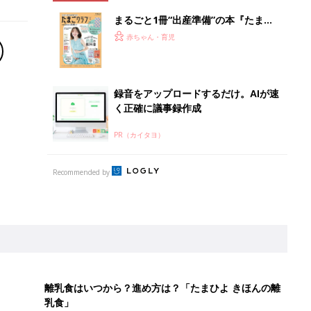
まるごと1冊“出産準備”の本『たまご
クラブ 夏号』〈スペシャル大特集〉
赤ちゃん・育児
夫婦で予習する 出産の教科書
録音をアップロードするだけ。AIが速
く正確に議事録作成
PR（カイタヨ）
Recommended by
離乳食はいつから？進め方は？「たまひよ きほんの離
乳食」