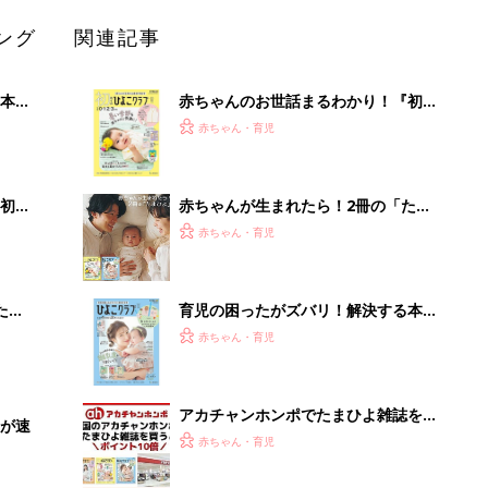
ング
関連記事
本
赤ちゃんのお世話まるわかり！『初め
2才
てのひよこクラブ 夏号』〈巻頭大特
赤ちゃん・育児
いっ
集〉初めての授乳がうまくいく！ お
っぱい・ミルクの基本と夏のトラブル
解決テク
初め
赤ちゃんが生まれたら！2冊の「たま
大特
ひよ」
赤ちゃん・育児
 お
ブル
たま
育児の困ったがズバリ！解決する本
『ひよこクラブ 秋号』 4カ月～2才
赤ちゃん・育児
になるまで、育児に役立つ情報がいっ
ぱい！
アカチャンホンポでたまひよ雑誌を買
Iが速
うとポイント10倍【期間限定】
赤ちゃん・育児