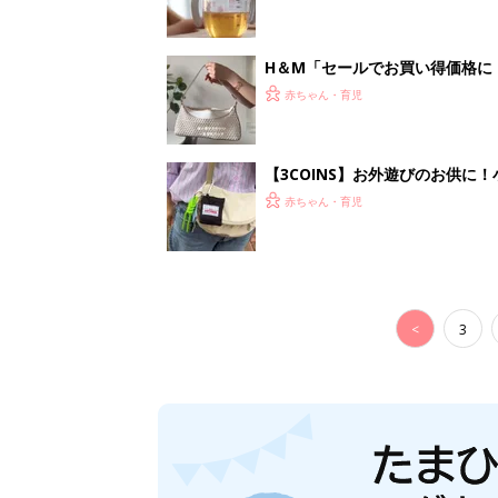
H＆М「セールでお買い得価格に
赤ちゃん・育児
【3COINS】お外遊びのお供
ート」
赤ちゃん・育児
<
3