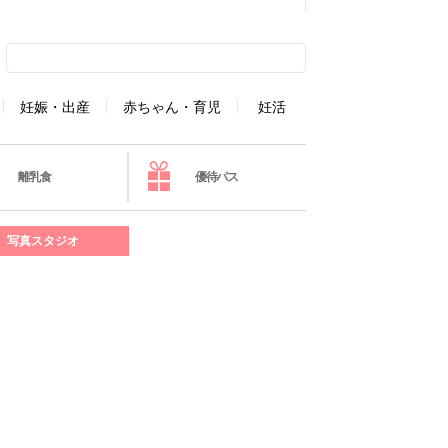
妊娠・出産
赤ちゃん・育児
妊活
離乳食
優待パス
写真スタジオ