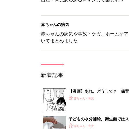
赤ちゃんの病気
赤ちゃんの病気や事故・ケガ、ホームケア
いてまとめました
新着記事
【漫画】あれ、どうして？ 保
がする……！『ふうふう子育て ＃
赤ちゃん・育児
子どもの水分補給。衛生面ではス
く3つのコツとは？【専門家監修
赤ちゃん・育児