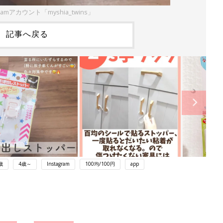
ramアカウント「myshia_twins」
記事へ戻る
歳
4歳～
Instagram
100均/100円
app