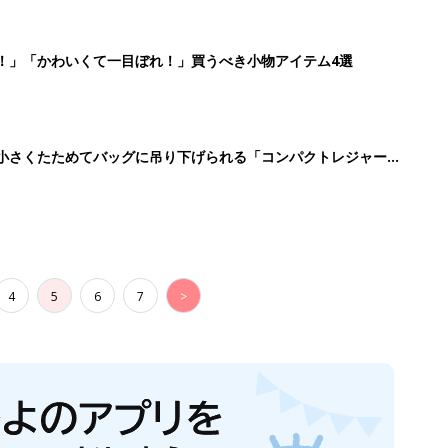
！」「かわいくて一目ぼれ！」買うべき小物アイテム4選
に！小さくたためてバッグに吊り下げられる「コンパクトレジャーシ
4
5
6
7
>