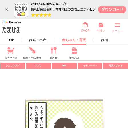
×
内祝い
SHOP
メニュー
TOP
妊娠・出産
赤ちゃん・育児
妊活
育児グッズ
病気・予防接種
離乳食
優待パス
ひよこクラブ
アプリ
SNS
キャンペーン
写真スタジオ