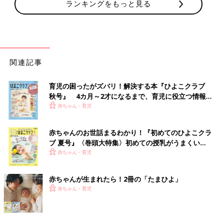
ランキングをもっと見る
関連記事
育児の困ったがズバリ！解決する本『ひよこクラブ
秋号』 4カ月～2才になるまで、育児に役立つ情報が
いっぱい！
赤ちゃん・育児
赤ちゃんのお世話まるわかり！『初めてのひよこクラ
ブ 夏号』〈巻頭大特集〉初めての授乳がうまくい
く！ おっぱい・ミルクの基本と夏のトラブル 解決テ
赤ちゃん・育児
ク
赤ちゃんが生まれたら！2冊の「たまひよ」
赤ちゃん・育児