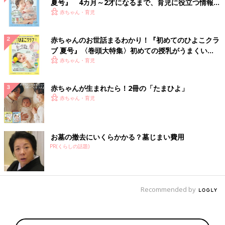
夏号』 4カ月～2才になるまで、育児に役立つ情報が
いっぱい！
赤ちゃん・育児
赤ちゃんのお世話まるわかり！『初めてのひよこクラ
ブ 夏号』〈巻頭大特集〉初めての授乳がうまくい
く！ おっぱい・ミルクの基本と夏のトラブル 解決テ
赤ちゃん・育児
ク
赤ちゃんが生まれたら！2冊の「たまひよ」
赤ちゃん・育児
お墓の撤去にいくらかかる？墓じまい費用
PR(くらしの話題)
Recommended by