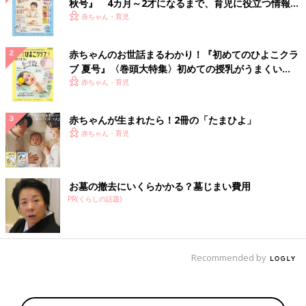
秋号』 4カ月～2才になるまで、育児に役立つ情報が
いっぱい！
赤ちゃん・育児
赤ちゃんのお世話まるわかり！『初めてのひよこクラ
ブ 夏号』〈巻頭大特集〉初めての授乳がうまくい
く！ おっぱい・ミルクの基本と夏のトラブル 解決テ
赤ちゃん・育児
ク
赤ちゃんが生まれたら！2冊の「たまひよ」
赤ちゃん・育児
お墓の撤去にいくらかかる？墓じまい費用
PR(くらしの話題)
Recommended by