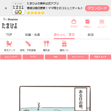
×
内祝い
SHOP
メニュー
TOP
妊娠・出産
赤ちゃん・育児
妊活
育児グッズ
病気・予防接種
離乳食
優待パス
ひよこクラブ
アプリ
SNS
キャンペーン
写真スタジオ