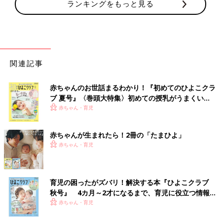
ランキングをもっと見る
関連記事
赤ちゃんのお世話まるわかり！『初めてのひよこクラ
ブ 夏号』〈巻頭大特集〉初めての授乳がうまくい
く！ おっぱい・ミルクの基本と夏のトラブル 解決テ
赤ちゃん・育児
ク
赤ちゃんが生まれたら！2冊の「たまひよ」
赤ちゃん・育児
育児の困ったがズバリ！解決する本『ひよこクラブ
秋号』 4カ月～2才になるまで、育児に役立つ情報が
いっぱい！
赤ちゃん・育児