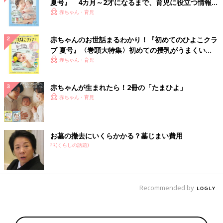
夏号』 4カ月～2才になるまで、育児に役立つ情報が
いっぱい！
赤ちゃん・育児
赤ちゃんのお世話まるわかり！『初めてのひよこクラ
ブ 夏号』〈巻頭大特集〉初めての授乳がうまくい
く！ おっぱい・ミルクの基本と夏のトラブル 解決テ
赤ちゃん・育児
ク
赤ちゃんが生まれたら！2冊の「たまひよ」
赤ちゃん・育児
お墓の撤去にいくらかかる？墓じまい費用
PR(くらしの話題)
Recommended by