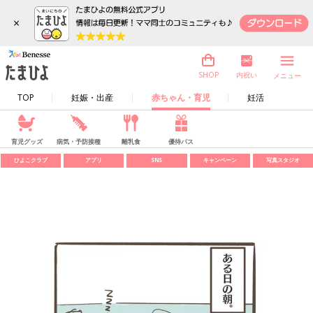
×
内祝い
SHOP
メニュー
TOP
妊娠・出産
赤ちゃん・育児
妊活
育児グッズ
病気・予防接種
離乳食
優待パス
ひよこクラブ
アプリ
SNS
キャンペーン
写真スタジオ