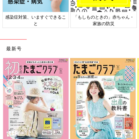
、いますぐできるこ
「もしものときの」赤ちゃん・
日本外来小児
と
家族の防災
ト
最新号