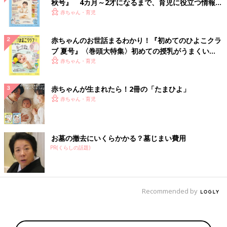
秋号』 4カ月～2才になるまで、育児に役立つ情報が
いっぱい！
赤ちゃん・育児
赤ちゃんのお世話まるわかり！『初めてのひよこクラ
ブ 夏号』〈巻頭大特集〉初めての授乳がうまくい
く！ おっぱい・ミルクの基本と夏のトラブル 解決テ
赤ちゃん・育児
ク
赤ちゃんが生まれたら！2冊の「たまひよ」
赤ちゃん・育児
お墓の撤去にいくらかかる？墓じまい費用
PR(くらしの話題)
Recommended by