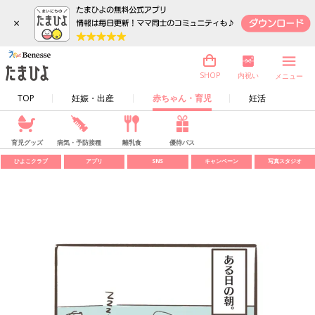
×
内祝い
SHOP
メニュー
TOP
妊娠・出産
赤ちゃん・育児
妊活
育児グッズ
病気・予防接種
離乳食
優待パス
ひよこクラブ
アプリ
SNS
キャンペーン
写真スタジオ