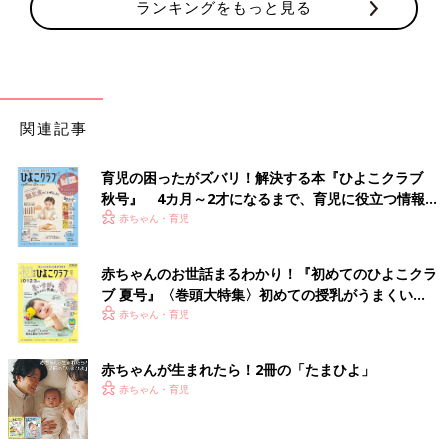
ランキングをもっと見る
関連記事
育児の困ったがズバリ！解決する本『ひよこクラブ
秋号』 4カ月～2才になるまで、育児に役立つ情報が
いっぱい！
赤ちゃん・育児
赤ちゃんのお世話まるわかり！『初めてのひよこクラ
ブ 夏号』〈巻頭大特集〉初めての授乳がうまくい
く！ おっぱい・ミルクの基本と夏のトラブル 解決テ
赤ちゃん・育児
ク
赤ちゃんが生まれたら！2冊の「たまひよ」
赤ちゃん・育児