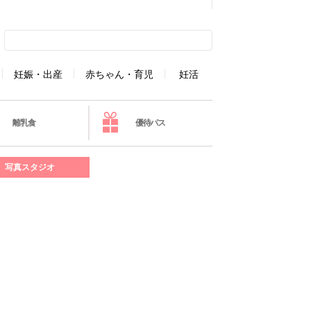
妊娠・出産
赤ちゃん・育児
妊活
離乳食
優待パス
写真スタジオ