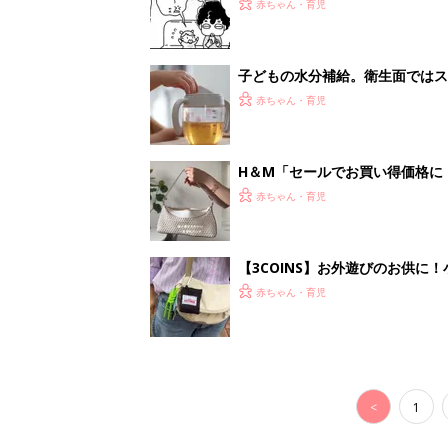
がする……！『ふうふう子育て ＃
赤ちゃん・育児
子どもの水分補給。衛生面ではス
く3つのコツとは？【専門家監修
赤ちゃん・育児
H＆М「セールでお買い得価格に
赤ちゃん・育児
【3COINS】お外遊びのお供
ート」
赤ちゃん・育児
<
1