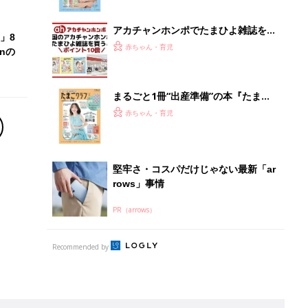
ぱい！
アカチャンホンポでたまひよ雑誌を買
」8
うとポイント10倍【期間限定】
赤ちゃん・育児
nの
まるごと1冊“出産準備”の本『たまご
クラブ 夏号』〈スペシャル大特集〉
赤ちゃん・育児
夫婦で予習する 出産の教科書
堅牢さ・コスパだけじゃない最新「ar
rows」事情
PR（arrows）
Recommended by