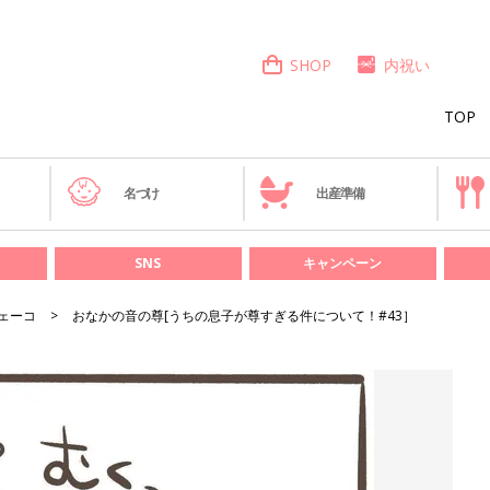
SHOP
内祝い
TOP
き
名づけ
出産準備
SNS
キャンペーン
ェーコ
おなかの音の尊[うちの息子が尊すぎる件について！#43］