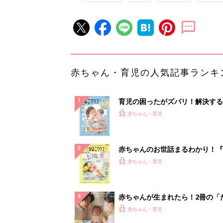
赤ちゃん・育児の人気記事ランキ
育児の困ったがズバリ！解決する
『ひよこクラブ 夏号』 4カ月～
赤ちゃん・育児
になるまで、育児に役立つ情報が
ぱい！
赤ちゃんのお世話まるわかり！『
てのひよこクラブ 夏号』〈巻頭
赤ちゃん・育児
集〉初めての授乳がうまくいく！
っぱい・ミルクの基本と夏のトラ
解決テク
赤ちゃんが生まれたら！2冊の「
ひよ」
赤ちゃん・育児