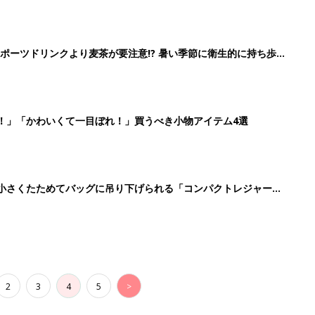
91』
ポーツドリンクより麦茶が要注意!? 暑い季節に衛生的に持ち歩
】
！」「かわいくて一目ぼれ！」買うべき小物アイテム4選
に！小さくたためてバッグに吊り下げられる「コンパクトレジャーシ
2
3
4
5
>