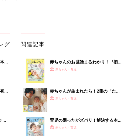
ング
関連記事
本
赤ちゃんのお世話まるわかり！『初め
2才
てのひよこクラブ 夏号』〈巻頭大特
赤ちゃん・育児
いっ
集〉初めての授乳がうまくいく！ お
っぱい・ミルクの基本と夏のトラブル
解決テク
初め
赤ちゃんが生まれたら！2冊の「たま
大特
ひよ」
赤ちゃん・育児
 お
ブル
たま
育児の困ったがズバリ！解決する本
『ひよこクラブ 秋号』 4カ月～2才
赤ちゃん・育児
になるまで、育児に役立つ情報がいっ