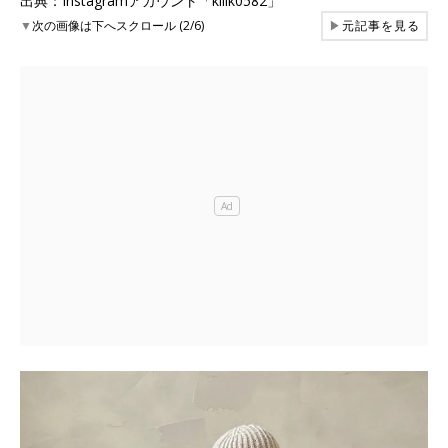
出典：Instagramアカウント「kiiik0582」
▼
次の画像は下へスクロール (2/6)
▶
元記事を見る