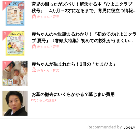
育児の困ったがズバリ！解決する本『ひよこクラブ
秋号』 4カ月～2才になるまで、育児に役立つ情報が
いっぱい！
赤ちゃん・育児
赤ちゃんのお世話まるわかり！『初めてのひよこクラ
ブ 夏号』〈巻頭大特集〉初めての授乳がうまくい
く！ おっぱい・ミルクの基本と夏のトラブル 解決テ
赤ちゃん・育児
ク
赤ちゃんが生まれたら！2冊の「たまひよ」
赤ちゃん・育児
お墓の撤去にいくらかかる？墓じまい費用
PR(くらしの話題)
Recommended by