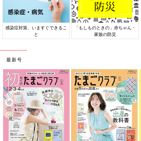
ますぐできるこ
「もしものときの」赤ちゃん・
日本外来小児科
と
家族の防災
ト検
最新号