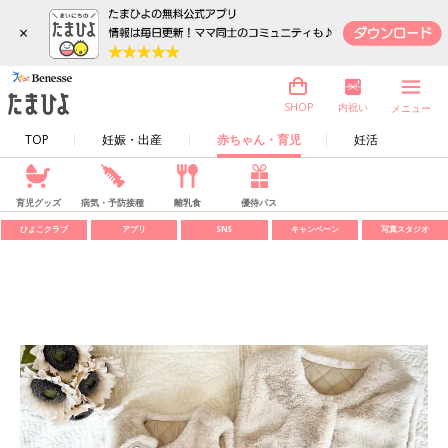
×
内祝い
SHOP
メニュー
TOP
妊娠・出産
赤ちゃん・育児
妊活
育児グッズ
病気・予防接種
離乳食
優待パス
ひよこクラブ
アプリ
SNS
キャンペーン
写真スタジオ