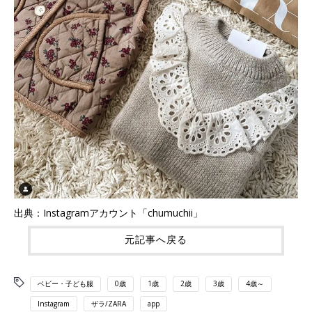
出典：Instagramアカウント「chumuchii」
元記事へ戻る
ベビー・子ども服
0歳
1歳
2歳
3歳
4歳～
Instagram
ザラ/ZARA
app