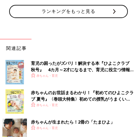
ランキングをもっと見る
関連記事
育児の困ったがズバリ！解決する本『ひよこクラブ
秋号』 4カ月～2才になるまで、育児に役立つ情報が
いっぱい！
赤ちゃん・育児
赤ちゃんのお世話まるわかり！『初めてのひよこクラ
ブ 夏号』〈巻頭大特集〉初めての授乳がうまくい
く！ おっぱい・ミルクの基本と夏のトラブル 解決テ
赤ちゃん・育児
ク
赤ちゃんが生まれたら！2冊の「たまひよ」
赤ちゃん・育児