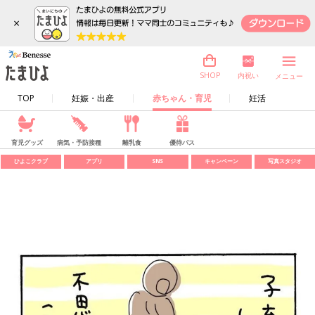
×
内祝い
SHOP
メニュー
TOP
妊娠・出産
赤ちゃん・育児
妊活
育児グッズ
病気・予防接種
離乳食
優待パス
ひよこクラブ
アプリ
SNS
キャンペーン
写真スタジオ