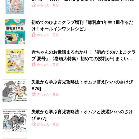
いっぱい！
赤ちゃん・育児
初めてのひよこクラブ増刊「離乳食1年生 1皿作るだ
け！オールインワン​レシピ」
赤ちゃん・育児
赤ちゃんのお世話まるわかり！『初めてのひよこクラ
ブ 夏号』〈巻頭大特集〉初めての授乳がうまくい
く！ おっぱい・ミルクの基本と夏のトラブル 解決テ
赤ちゃん・育児
ク
失敗から学ぶ育児攻略法：オムツ替え[ハハのさけび
#76]
赤ちゃん・育児
失敗から学ぶ育児攻略法：オムツと洗濯[ハハのさけ
び #77]
赤ちゃん・育児