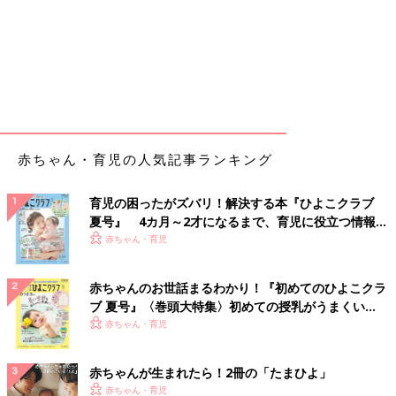
赤ちゃん・育児の人気記事ランキング
育児の困ったがズバリ！解決する本『ひよこクラブ
夏号』 4カ月～2才になるまで、育児に役立つ情報が
いっぱい！
赤ちゃん・育児
赤ちゃんのお世話まるわかり！『初めてのひよこクラ
ブ 夏号』〈巻頭大特集〉初めての授乳がうまくい
く！ おっぱい・ミルクの基本と夏のトラブル 解決テ
赤ちゃん・育児
ク
赤ちゃんが生まれたら！2冊の「たまひよ」
赤ちゃん・育児