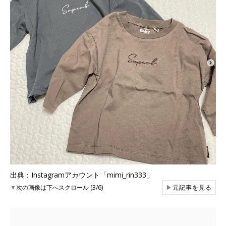
出典：Instagramアカウント「mimi_rin333」
▼
次の画像は下へスクロール (3/6)
▶
元記事を見る