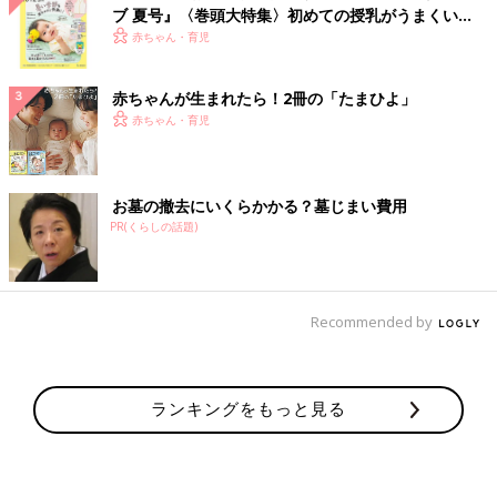
ブ 夏号』〈巻頭大特集〉初めての授乳がうまくい
く！ おっぱい・ミルクの基本と夏のトラブル 解決テ
赤ちゃん・育児
ク
赤ちゃんが生まれたら！2冊の「たまひよ」
赤ちゃん・育児
お墓の撤去にいくらかかる？墓じまい費用
PR(くらしの話題)
Recommended by
ランキングをもっと見る