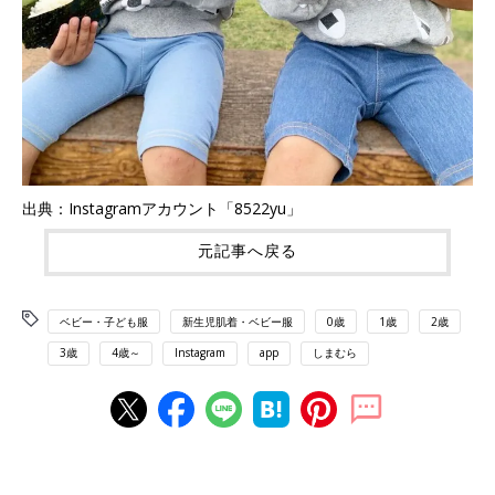
出典：Instagramアカウント「8522yu」
元記事へ戻る
ベビー・子ども服
新生児肌着・ベビー服
0歳
1歳
2歳
3歳
4歳～
Instagram
app
しまむら