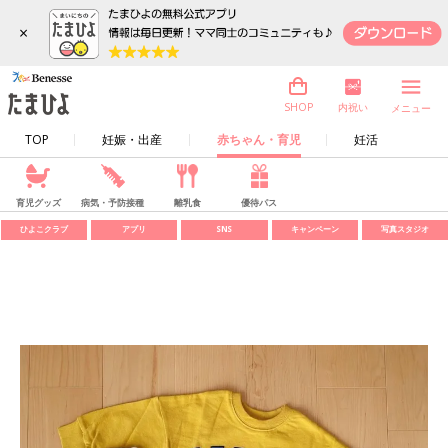
×
内祝い
SHOP
メニュー
TOP
妊娠・出産
赤ちゃん・育児
妊活
育児グッズ
病気・予防接種
離乳食
優待パス
ひよこクラブ
アプリ
SNS
キャンペーン
写真スタジオ