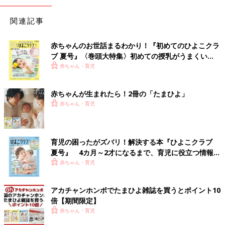
関連記事
赤ちゃんのお世話まるわかり！『初めてのひよこクラ
ブ 夏号』〈巻頭大特集〉初めての授乳がうまくい
く！ おっぱい・ミルクの基本と夏のトラブル 解決テ
赤ちゃん・育児
ク
赤ちゃんが生まれたら！2冊の「たまひよ」
赤ちゃん・育児
育児の困ったがズバリ！解決する本『ひよこクラブ
夏号』 4カ月～2才になるまで、育児に役立つ情報が
いっぱい！
赤ちゃん・育児
アカチャンホンポでたまひよ雑誌を買うとポイント10
倍【期間限定】
赤ちゃん・育児