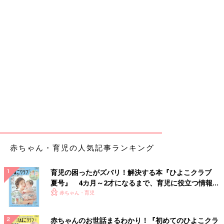
赤ちゃん・育児の人気記事ランキング
育児の困ったがズバリ！解決する本『ひよこクラブ
夏号』 4カ月～2才になるまで、育児に役立つ情報が
いっぱい！
赤ちゃん・育児
赤ちゃんのお世話まるわかり！『初めてのひよこクラ