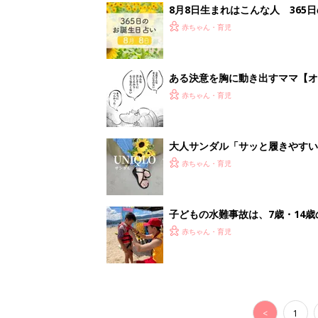
<
1
妊娠日数や
妊娠中か