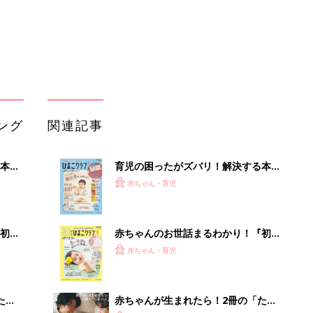
初め
赤ちゃんのお世話まるわかり！『初め
大特
てのひよこクラブ 夏号』〈巻頭大特
赤ちゃん・育児
 お
集〉初めての授乳がうまくいく！ お
ブル
っぱい・ミルクの基本と夏のトラブル
解決テク
たま
赤ちゃんが生まれたら！2冊の「たま
ひよ」
赤ちゃん・育児
アカチャンホンポでたまひよ雑誌を買
って
うとポイント10倍【期間限定】
赤ちゃん・育児
たまひよの雑誌
赤ちゃん・育児
「持ち家を売る時のNG行為」知って
るだけで得する事とは