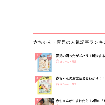
赤ちゃんのお世話まるわかり！『
てのひよこクラブ 夏号』〈巻頭
赤ちゃん・育児
集〉初めての授乳がうまくいく！
っぱい・ミルクの基本と夏のトラ
解決テク
赤ちゃんが生まれたら！2冊の「
ひよ」
赤ちゃん・育児
「持ち家を売る時のNG行為」知
るだけで得する事とは
PR（イエウール）
ランキングをもっと見る