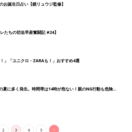
2
3
4
5
>
生後日数に合った情報を毎日お届け
ら産後まで長く使える無料アプリ
ダウンロード