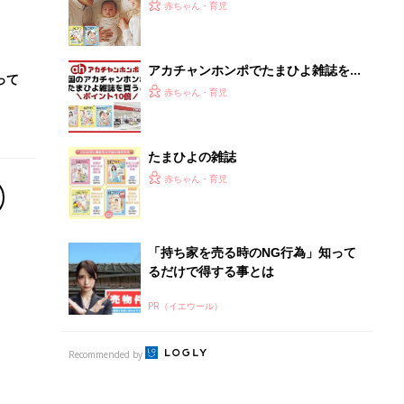
PR（イエウール）
Recommended by
離乳食はいつから？進め方は？「たまひよ きほんの離
乳食」
授乳の悩みや初めての離乳食作りに役立つ
子育てとお金
につ
妊娠・出産・育児にかかる費用やもらえる補助
金・助成金を解説