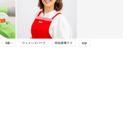
4歳～
ウィメンズパーク
時短家事テク
app
ング
関連記事
本
育児の困ったがズバリ！解決する本
2才
『ひよこクラブ 秋号』 4カ月～2才
赤ちゃん・育児
いっ
になるまで、育児に役立つ情報がいっ
ぱい！