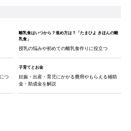
日のお誕生日占い【鏡リュウジ監修】
レたちの切迫早産奮闘記 #24】
！」「ユニクロ・ZARAも！」おすすめ4選
歳の夏に多く発生。時間帯は14時が危ない！親のNG行動も危険を