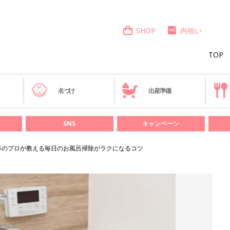
SHOP
内祝い
TOP
き
名づけ
出産準備
SNS
キャンペーン
事のプロが教える毎日のお風呂掃除がラクになるコツ