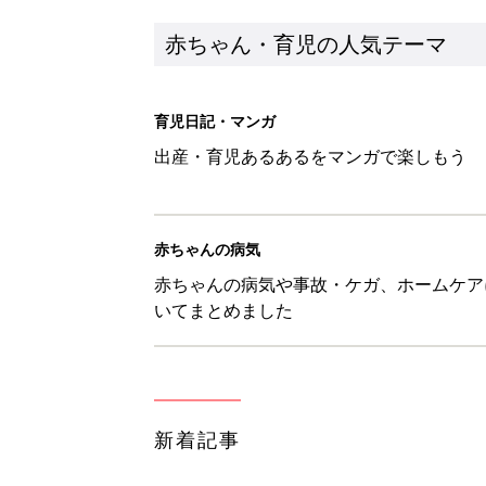
新着記事
8月8日生まれはこんな人 365
赤ちゃん・育児
ある決意を胸に動き出すママ【オ
赤ちゃん・育児
大人サンダル「サッと履きやすい
赤ちゃん・育児
子どもの水難事故は、7歳・14
まねく【専門家】
赤ちゃん・育児