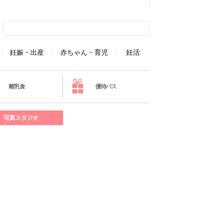
妊娠・出産
赤ちゃん・育児
妊活
離乳食
優待パス
写真スタジオ