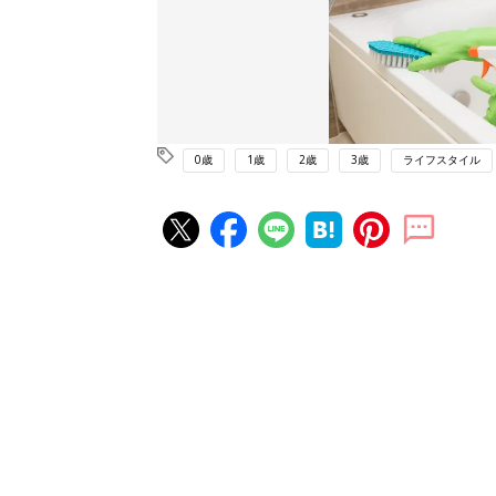
0歳
1歳
2歳
3歳
ライフスタイル
赤ちゃん・育児の人気記事ランキ
育児の困ったがズバリ！解決する
『ひよこクラブ 秋号』 4カ月～
赤ちゃん・育児
になるまで、育児に役立つ情報が
ぱい！