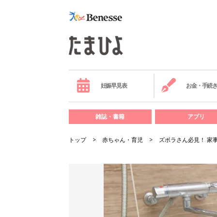
妊娠早見表
お金・手続
雑誌・書籍
アプリ
トップ
赤ちゃん・育児
ズボラさん必見！ 家