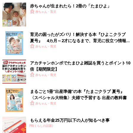
赤ちゃんが生まれたら！2冊の「たまひよ」
赤ちゃん・育児
育児の困ったがズバリ！解決する本『ひよこクラブ
夏号』 4カ月～2才になるまで、育児に役立つ情報が
いっぱい！
赤ちゃん・育児
アカチャンホンポでたまひよ雑誌を買うとポイント10
倍【期間限定】
赤ちゃん・育児
まるごと1冊“出産準備”の本『たまごクラブ 夏号』
〈スペシャル大特集〉夫婦で予習する 出産の教科書
赤ちゃん・育児
もらえる年金25万円以下の人が知るべき事
PR(くらしの話題)