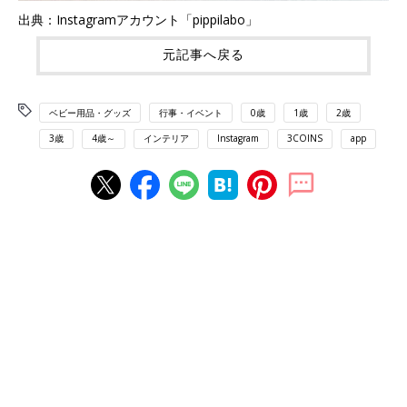
出典：Instagramアカウント「pippilabo」
元記事へ戻る
ベビー用品・グッズ
行事・イベント
0歳
1歳
2歳
3歳
4歳～
インテリア
Instagram
3COINS
app