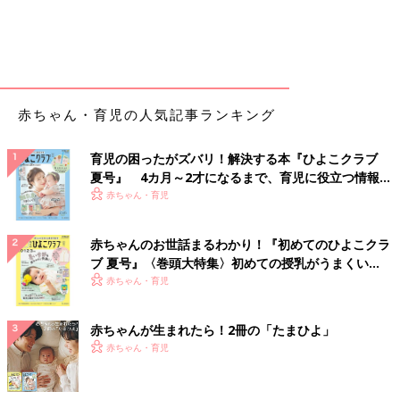
赤ちゃん・育児の人気記事ランキング
育児の困ったがズバリ！解決する本『ひよこクラブ
夏号』 4カ月～2才になるまで、育児に役立つ情報が
いっぱい！
赤ちゃん・育児
赤ちゃんのお世話まるわかり！『初めてのひよこクラ
ブ 夏号』〈巻頭大特集〉初めての授乳がうまくい
く！ おっぱい・ミルクの基本と夏のトラブル 解決テ
赤ちゃん・育児
ク
赤ちゃんが生まれたら！2冊の「たまひよ」
赤ちゃん・育児