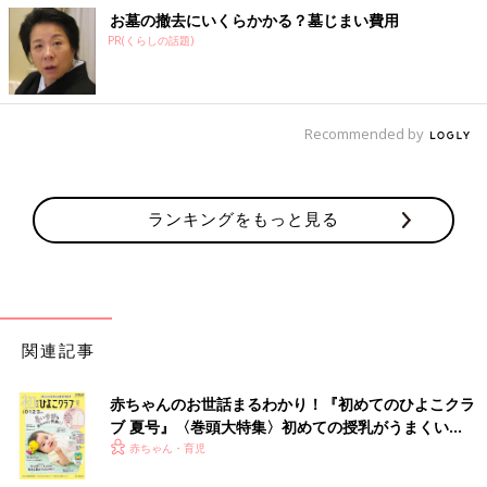
お墓の撤去にいくらかかる？墓じまい費用
PR(くらしの話題)
Recommended by
ランキングをもっと見る
関連記事
赤ちゃんのお世話まるわかり！『初めてのひよこクラ
ブ 夏号』〈巻頭大特集〉初めての授乳がうまくい
く！ おっぱい・ミルクの基本と夏のトラブル 解決テ
赤ちゃん・育児
ク