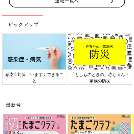
連載一覧へ
ピックアップ
・
日本外来小児科学会リーフレッ
六星占術 細木かおりさんの人生
ト検討会
相談
最新号