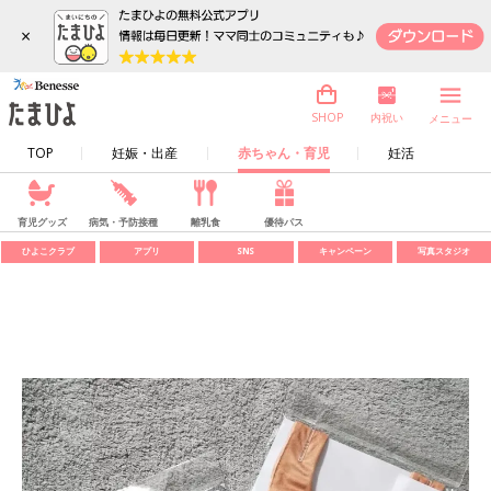
×
内祝い
SHOP
メニュー
TOP
妊娠・出産
赤ちゃん・育児
妊活
育児グッズ
病気・予防接種
離乳食
優待パス
ひよこクラブ
アプリ
SNS
キャンペーン
写真スタジオ