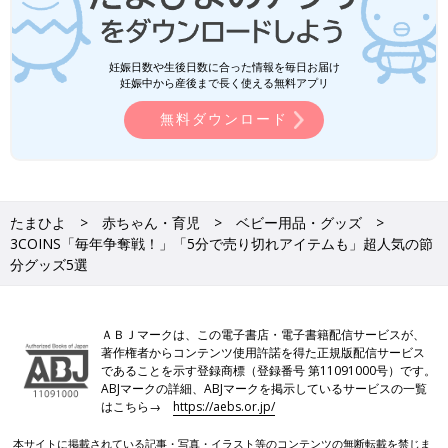
妊娠日数や生後日数に合った情報を毎日お届け
妊娠中から産後まで長く使える無料アプリ
無料ダウンロード
たまひよ
赤ちゃん・育児
ベビー用品・グッズ
3COINS「毎年争奪戦！」「5分で売り切れアイテムも」超人気の節
分グッズ5選
ＡＢＪマークは、この電子書店・電子書籍配信サービスが、
著作権者からコンテンツ使用許諾を得た正規版配信サービス
であることを示す登録商標（登録番号 第11091000号）です。
ABJマークの詳細、ABJマークを掲示しているサービスの一覧
はこちら→
https://aebs.or.jp/
本サイトに掲載されている記事・写真・イラスト等のコンテンツの無断転載を禁じま