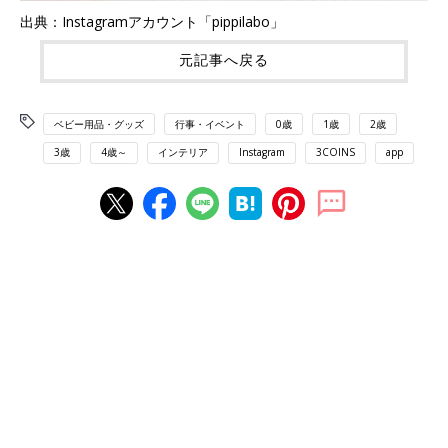
出典：Instagramアカウント「pippilabo」
元記事へ戻る
ベビー用品・グッズ
行事・イベント
0歳
1歳
2歳
3歳
4歳～
インテリア
Instagram
3COINS
app