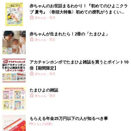
赤ちゃんのお世話まるわかり！『初めてのひよこクラ
ブ 夏号』〈巻頭大特集〉初めての授乳がうまくい
く！ おっぱい・ミルクの基本と夏のトラブル 解決テ
赤ちゃん・育児
ク
赤ちゃんが生まれたら！2冊の「たまひよ」
赤ちゃん・育児
アカチャンホンポでたまひよ雑誌を買うとポイント10
倍【期間限定】
赤ちゃん・育児
たまひよの雑誌
赤ちゃん・育児
もらえる年金25万円以下の人が知るべき事
PR(くらしの話題)