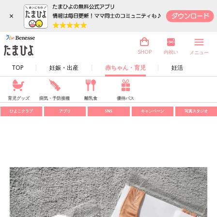
×
内祝い
SHOP
メニュー
TOP
妊娠・出産
赤ちゃん・育児
妊活
育児グッズ
病気・予防接種
離乳食
優待パス
ひよこクラブ
アプリ
SNS
キャンペーン
写真スタジオ