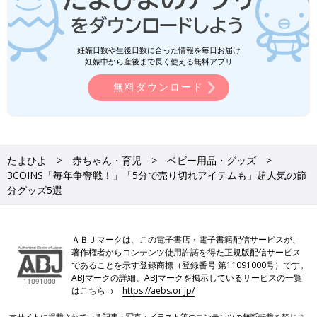
妊娠日数や生後日数に合った情報を毎日お届け
妊娠中から産後まで長く使える無料アプリ
無料ダウンロード
たまひよ
赤ちゃん・育児
ベビー用品・グッズ
3COINS「毎年争奪戦！」「5分で売り切れアイテムも」超人気の節
分グッズ5選
ＡＢＪマークは、この電子書店・電子書籍配信サービスが、
著作権者からコンテンツ使用許諾を得た正規版配信サービス
であることを示す登録商標（登録番号 第11091000号）です。
ABJマークの詳細、ABJマークを掲示しているサービスの一覧
はこちら→
https://aebs.or.jp/
本サイトに掲載されている記事・写真・イラスト等のコンテンツの無断転載を禁じま