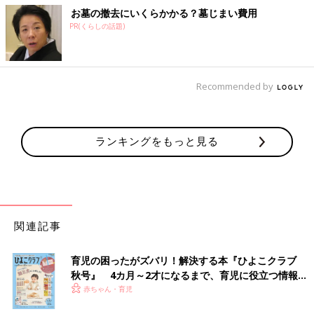
お墓の撤去にいくらかかる？墓じまい費用
PR(くらしの話題)
Recommended by
ランキングをもっと見る
関連記事
育児の困ったがズバリ！解決する本『ひよこクラブ
秋号』 4カ月～2才になるまで、育児に役立つ情報が
いっぱい！
赤ちゃん・育児