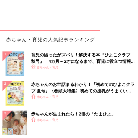
赤ちゃん・育児の人気記事ランキング
育児の困ったがズバリ！解決する本『ひよこクラブ
秋号』 4カ月～2才になるまで、育児に役立つ情報が
いっぱい！
赤ちゃん・育児
赤ちゃんのお世話まるわかり！『初めてのひよこクラ
ブ 夏号』〈巻頭大特集〉初めての授乳がうまくい
く！ おっぱい・ミルクの基本と夏のトラブル 解決テ
赤ちゃん・育児
ク
赤ちゃんが生まれたら！2冊の「たまひよ」
赤ちゃん・育児