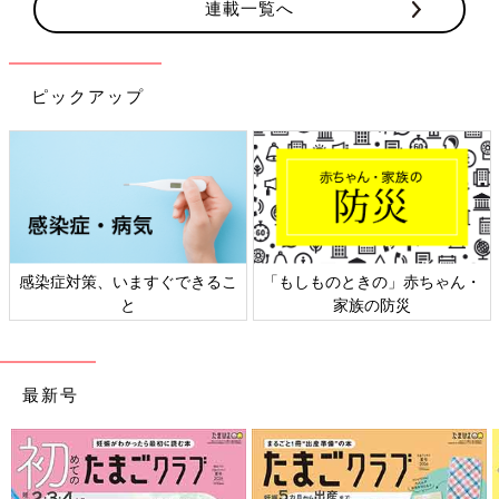
連載一覧へ
ピックアップ
ゃん・
日本外来小児科学会リーフレッ
六星占術 細木かおりさん
ト検討会
相談
最新号