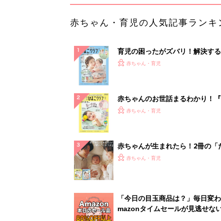
赤ちゃん・育児の人気記事ランキ
育児の困ったがズバリ！解決する
『ひよこクラブ 夏号』 4カ月～
赤ちゃん・育児
になるまで、育児に役立つ情報が
ぱい！
赤ちゃんのお世話まるわかり！『
てのひよこクラブ 夏号』〈巻頭
赤ちゃん・育児
集〉初めての授乳がうまくいく！
っぱい・ミルクの基本と夏のトラ
解決テク
赤ちゃんが生まれたら！2冊の「
ひよ」
赤ちゃん・育児
「今日の目玉商品は？」毎日変わ
mazonタイムセールが見逃せな