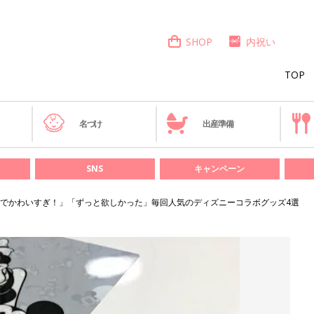
SHOP
内祝い
TOP
き
名づけ
出産準備
SNS
キャンペーン
でかわいすぎ！」「ずっと欲しかった」毎回人気のディズニーコラボグッズ4選