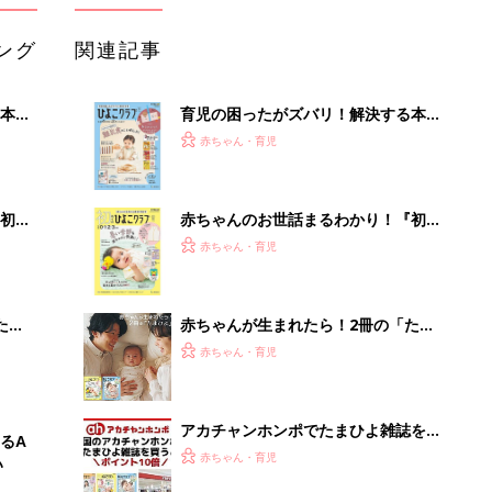
ング
関連記事
本
育児の困ったがズバリ！解決する本
2才
『ひよこクラブ 秋号』 4カ月～2才
赤ちゃん・育児
いっ
になるまで、育児に役立つ情報がいっ
ぱい！
初め
赤ちゃんのお世話まるわかり！『初め
大特
てのひよこクラブ 夏号』〈巻頭大特
赤ちゃん・育児
 お
集〉初めての授乳がうまくいく！ お
ブル
っぱい・ミルクの基本と夏のトラブル
解決テク
たま
赤ちゃんが生まれたら！2冊の「たま
ひよ」
赤ちゃん・育児
アカチャンホンポでたまひよ雑誌を買
るA
うとポイント10倍【期間限定】
赤ちゃん・育児
い