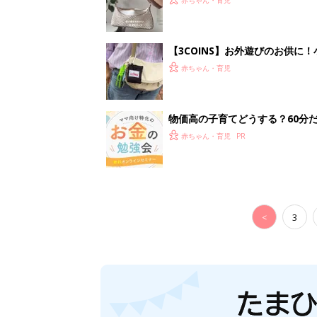
【3COINS】お外遊びのお供
ート」
赤ちゃん・育児
物価高の子育てどうする？60分
赤ちゃん・育児
<
3