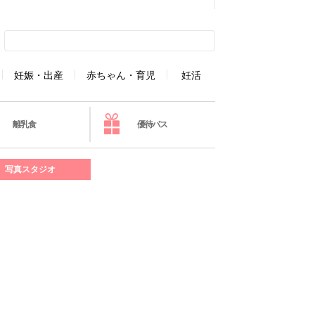
妊娠・出産
赤ちゃん・育児
妊活
離乳食
優待パス
写真スタジオ