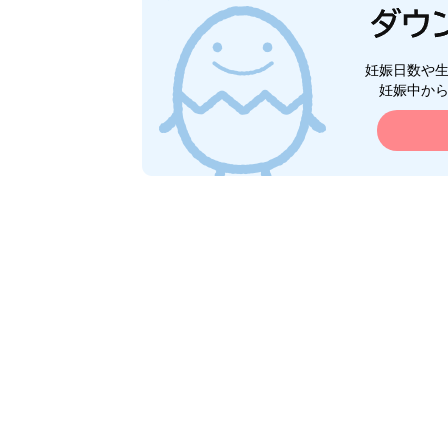
妊娠日数や
妊娠中か