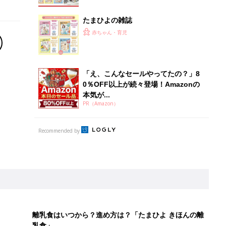
たまひよの雑誌
赤ちゃん・育児
「え、こんなセールやってたの？」8
0％OFF以上が続々登場！Amazonの
本気が...
PR（Amazon）
Recommended by
離乳食はいつから？進め方は？「たまひよ きほんの離
乳食」