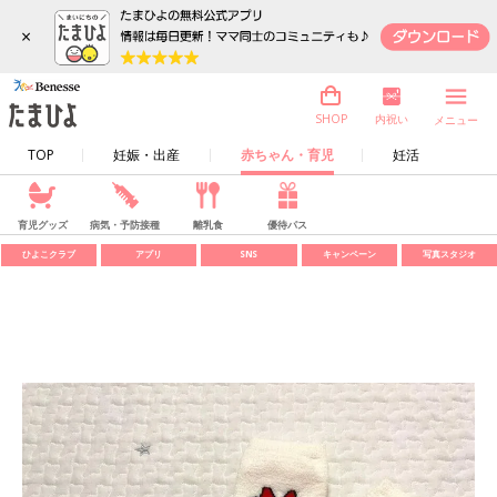
×
内祝い
SHOP
メニュー
TOP
妊娠・出産
赤ちゃん・育児
妊活
育児グッズ
病気・予防接種
離乳食
優待パス
ひよこクラブ
アプリ
SNS
キャンペーン
写真スタジオ