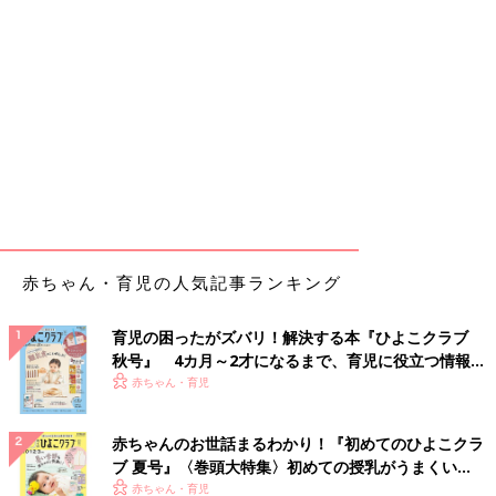
赤ちゃん・育児の人気記事ランキング
育児の困ったがズバリ！解決する本『ひよこクラブ
秋号』 4カ月～2才になるまで、育児に役立つ情報が
いっぱい！
赤ちゃん・育児
赤ちゃんのお世話まるわかり！『初めてのひよこクラ
ブ 夏号』〈巻頭大特集〉初めての授乳がうまくい
く！ おっぱい・ミルクの基本と夏のトラブル 解決テ
赤ちゃん・育児