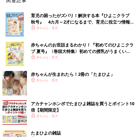
関連記事
育児の困ったがズバリ！解決する本『ひよこクラブ
秋号』 4カ月～2才になるまで、育児に役立つ情報が
いっぱい！
赤ちゃん・育児
赤ちゃんのお世話まるわかり！『初めてのひよこクラ
ブ 夏号』〈巻頭大特集〉初めての授乳がうまくい
く！ おっぱい・ミルクの基本と夏のトラブル 解決テ
赤ちゃん・育児
ク
赤ちゃんが生まれたら！2冊の「たまひよ」
赤ちゃん・育児
アカチャンホンポでたまひよ雑誌を買うとポイント10
倍【期間限定】
赤ちゃん・育児
たまひよの雑誌