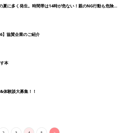
歳の夏に多く発生。時間帯は14時が危ない！親のNG行動も危険を
26】協賛企業のご紹介
ばす本
&体験談大募集！！
2
3
4
5
>