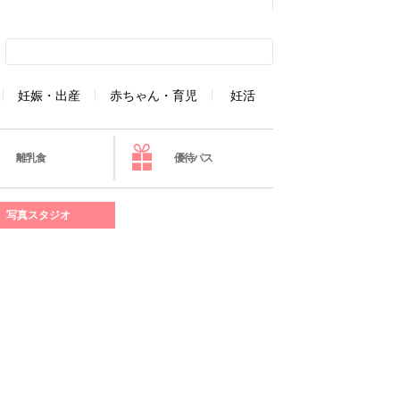
妊娠・出産
赤ちゃん・育児
妊活
離乳食
優待パス
写真スタジオ