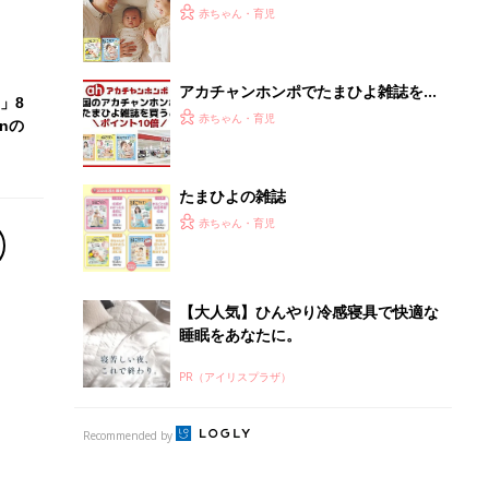
ひよ」
赤ちゃん・育児
アカチャンホンポでたまひよ雑誌を買
」8
うとポイント10倍【期間限定】
赤ちゃん・育児
nの
たまひよの雑誌
赤ちゃん・育児
【大人気】ひんやり冷感寝具で快適な
睡眠をあなたに。
PR（アイリスプラザ）
Recommended by