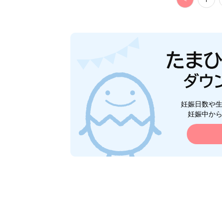
妊娠日数や
妊娠中か