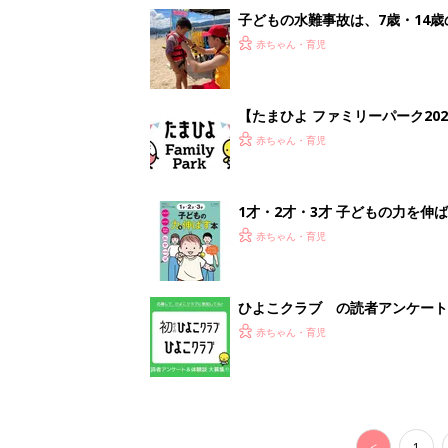
子どもの水難事故は、7歳・14
まねく【専門家】
赤ちゃん・育児
【たまひよ ファミリーパーク20
赤ちゃん・育児
1才・2才・3才 子どもの力を伸
赤ちゃん・育児
ひよこクラブ の読者アンケート
赤ちゃん・育児
<
1