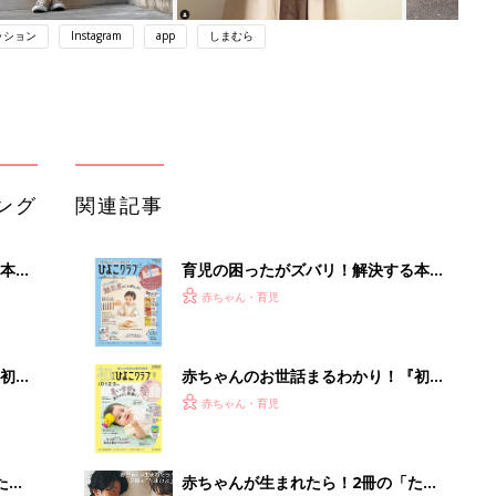
ッション
Instagram
app
しまむら
ング
関連記事
本
育児の困ったがズバリ！解決する本
2才
『ひよこクラブ 秋号』 4カ月～2才
赤ちゃん・育児
いっ
になるまで、育児に役立つ情報がいっ
ぱい！
初め
赤ちゃんのお世話まるわかり！『初め
大特
てのひよこクラブ 夏号』〈巻頭大特
赤ちゃん・育児
 お
集〉初めての授乳がうまくいく！ お
ブル
っぱい・ミルクの基本と夏のトラブル
解決テク
たま
赤ちゃんが生まれたら！2冊の「たま