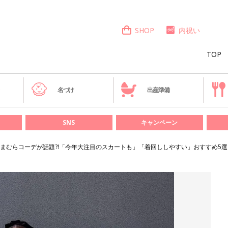
SHOP
内祝い
TOP
き
名づけ
出産準備
SNS
キャンペーン
まむらコーデが話題?!「今年大注目のスカートも」「着回ししやすい」おすすめ5選