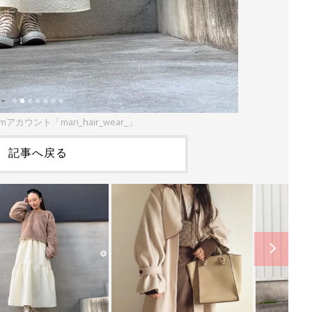
amアカウント「mari_hair_wear_」
記事へ戻る