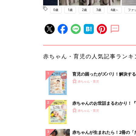
0歳
1歳
2歳
3歳
4歳～
ファ
赤ちゃん・育児の人気記事ランキ
育児の困ったがズバリ！解決する
『ひよこクラブ 秋号』 4カ月～
赤ちゃん・育児
になるまで、育児に役立つ情報が
ぱい！
赤ちゃんのお世話まるわかり！『
てのひよこクラブ 夏号』〈巻頭
赤ちゃん・育児
集〉初めての授乳がうまくいく！
っぱい・ミルクの基本と夏のトラ
解決テク
赤ちゃんが生まれたら！2冊の「