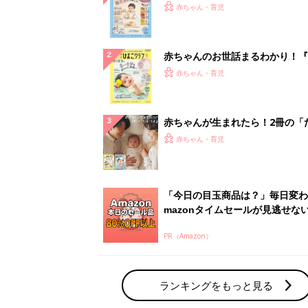
『ひよこクラブ 秋号』 4カ月～
赤ちゃん・育児
になるまで、育児に役立つ情報が
ぱい！
赤ちゃんのお世話まるわかり！『
てのひよこクラブ 夏号』〈巻頭
赤ちゃん・育児
集〉初めての授乳がうまくいく！
っぱい・ミルクの基本と夏のトラ
解決テク
赤ちゃんが生まれたら！2冊の「
ひよ」
赤ちゃん・育児
「今日の目玉商品は？」毎日変わ
mazonタイムセールが見逃せな
PR（Amazon）
ランキングをもっと見る