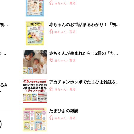
2才
『ひよこクラブ 秋号』 4カ月～2才
赤ちゃん・育児
いっ
になるまで、育児に役立つ情報がいっ
ぱい！
初め
赤ちゃんのお世話まるわかり！『初め
大特
てのひよこクラブ 夏号』〈巻頭大特
赤ちゃん・育児
 お
集〉初めての授乳がうまくいく！ お
ブル
っぱい・ミルクの基本と夏のトラブル
解決テク
たま
赤ちゃんが生まれたら！2冊の「たま
ひよ」
赤ちゃん・育児
アカチャンホンポでたまひよ雑誌を買
るA
うとポイント10倍【期間限定】
赤ちゃん・育児
い
たまひよの雑誌
赤ちゃん・育児