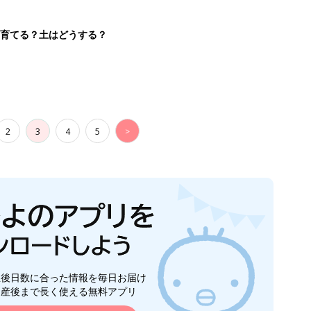
を育てる？土はどうする？
2
3
4
5
>
生後日数に合った情報を毎日お届け
ら産後まで長く使える無料アプリ