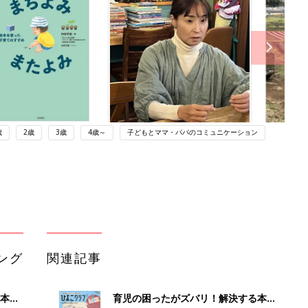
歳
2歳
3歳
4歳～
子どもとママ・パパのコミュニケーション
ング
関連記事
本
育児の困ったがズバリ！解決する本