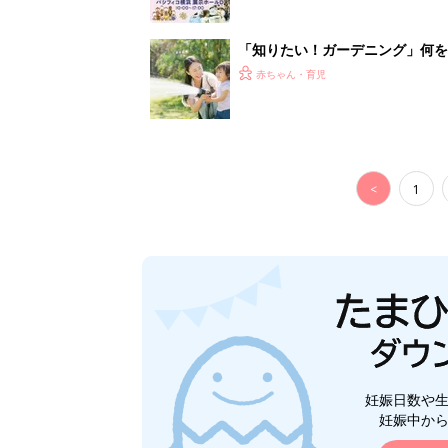
「知りたい！ガーデニング」何
赤ちゃん・育児
<
1
妊娠日数や
妊娠中か