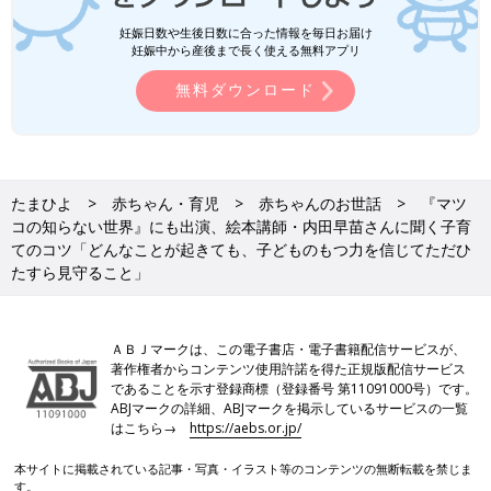
妊娠日数や生後日数に合った情報を毎日お届け
妊娠中から産後まで長く使える無料アプリ
無料ダウンロード
たまひよ
赤ちゃん・育児
赤ちゃんのお世話
『マツ
コの知らない世界』にも出演、絵本講師・内田早苗さんに聞く子育
てのコツ「どんなことが起きても、子どものもつ力を信じてただひ
たすら見守ること」
ＡＢＪマークは、この電子書店・電子書籍配信サービスが、
著作権者からコンテンツ使用許諾を得た正規版配信サービス
であることを示す登録商標（登録番号 第11091000号）です。
ABJマークの詳細、ABJマークを掲示しているサービスの一覧
はこちら→
https://aebs.or.jp/
本サイトに掲載されている記事・写真・イラスト等のコンテンツの無断転載を禁じま
す。