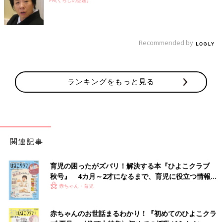
PR(くらしの話題)
Recommended by
ランキングをもっと見る
関連記事
育児の困ったがズバリ！解決する本『ひよこクラブ
秋号』 4カ月～2才になるまで、育児に役立つ情報が
いっぱい！
赤ちゃん・育児
赤ちゃんのお世話まるわかり！『初めてのひよこクラ