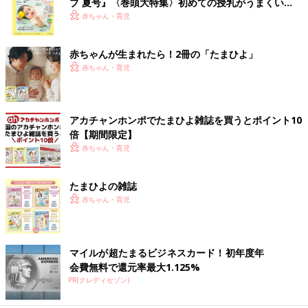
ブ 夏号』〈巻頭大特集〉初めての授乳がうまくい
く！ おっぱい・ミルクの基本と夏のトラブル 解決テ
赤ちゃん・育児
ク
赤ちゃんが生まれたら！2冊の「たまひよ」
赤ちゃん・育児
アカチャンホンポでたまひよ雑誌を買うとポイント10
倍【期間限定】
赤ちゃん・育児
たまひよの雑誌
赤ちゃん・育児
マイルが超たまるビジネスカード！初年度年
会費無料で還元率最大1.125%
PR(クレディセゾン)