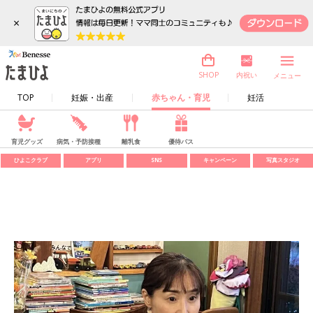
×
内祝い
SHOP
メニュー
TOP
妊娠・出産
赤ちゃん・育児
妊活
育児グッズ
病気・予防接種
離乳食
優待パス
ひよこクラブ
アプリ
SNS
キャンペーン
写真スタジオ