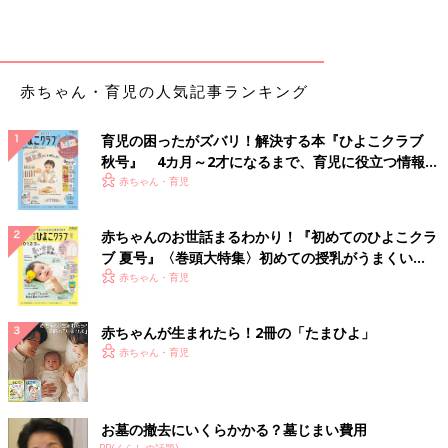
赤ちゃん・育児の人気記事ランキング
育児の困ったがズバリ！解決する本『ひよこクラブ
秋号』 4カ月～2才になるまで、育児に役立つ情報が
いっぱい！
赤ちゃん・育児
赤ちゃんのお世話まるわかり！『初めてのひよこクラ
ブ 夏号』〈巻頭大特集〉初めての授乳がうまくい
く！ おっぱい・ミルクの基本と夏のトラブル 解決テ
赤ちゃん・育児
ク
赤ちゃんが生まれたら！2冊の「たまひよ」
赤ちゃん・育児
お墓の撤去にいくらかかる？墓じまい費用