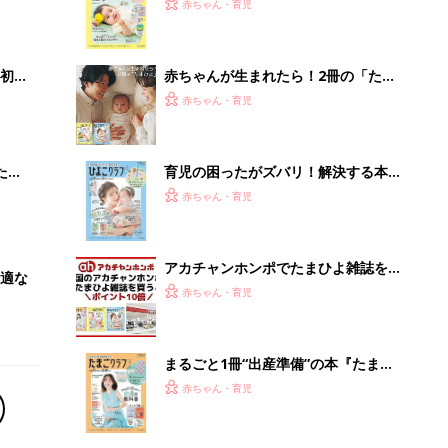
2才
てのひよこクラブ 夏号』〈巻頭大特
赤ちゃん・育児
いっ
集〉初めての授乳がうまくいく！ お
っぱい・ミルクの基本と夏のトラブル
解決テク
初め
赤ちゃんが生まれたら！2冊の「たま
大特
ひよ」
赤ちゃん・育児
 お
ブル
たま
育児の困ったがズバリ！解決する本
『ひよこクラブ 夏号』 4カ月～2才
赤ちゃん・育児
になるまで、育児に役立つ情報がいっ
ぱい！
アカチャンホンポでたまひよ雑誌を買
適な
うとポイント10倍【期間限定】
赤ちゃん・育児
まるごと1冊“出産準備”の本『たまご
クラブ 夏号』〈スペシャル大特集〉
赤ちゃん・育児
夫婦で予習する 出産の教科書