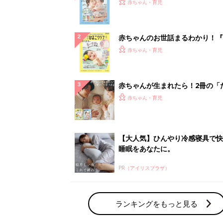
『ひよこクラブ 夏号』 4カ月～
赤ちゃん・育児
になるまで、育児に役立つ情報が
ぱい！
赤ちゃんのお世話まるわかり！『
てのひよこクラブ 夏号』〈巻頭
赤ちゃん・育児
集〉初めての授乳がうまくいく！
っぱい・ミルクの基本と夏のトラ
解決テク
赤ちゃんが生まれたら！2冊の「
ひよ」
赤ちゃん・育児
【大人気】ひんやり冷感寝具で快
睡眠をあなたに。
PR（アイリスプラザ）
ランキングをもっと見る