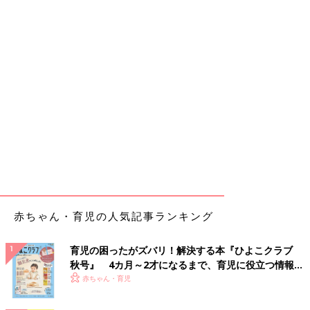
赤ちゃん・育児の人気記事ランキング
育児の困ったがズバリ！解決する本『ひよこクラブ
秋号』 4カ月～2才になるまで、育児に役立つ情報が
いっぱい！
赤ちゃん・育児