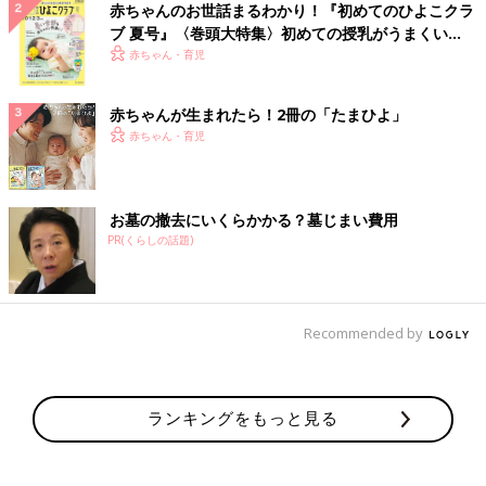
赤ちゃんのお世話まるわかり！『初めてのひよこクラ
ブ 夏号』〈巻頭大特集〉初めての授乳がうまくい
く！ おっぱい・ミルクの基本と夏のトラブル 解決テ
赤ちゃん・育児
ク
赤ちゃんが生まれたら！2冊の「たまひよ」
赤ちゃん・育児
お墓の撤去にいくらかかる？墓じまい費用
PR(くらしの話題)
Recommended by
ランキングをもっと見る