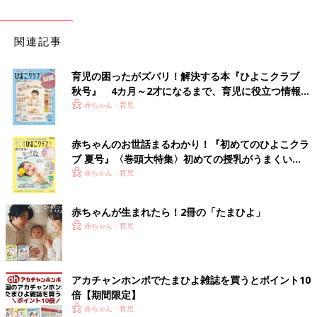
関連記事
育児の困ったがズバリ！解決する本『ひよこクラブ
秋号』 4カ月～2才になるまで、育児に役立つ情報が
いっぱい！
赤ちゃん・育児
赤ちゃんのお世話まるわかり！『初めてのひよこクラ
ブ 夏号』〈巻頭大特集〉初めての授乳がうまくい
く！ おっぱい・ミルクの基本と夏のトラブル 解決テ
赤ちゃん・育児
ク
赤ちゃんが生まれたら！2冊の「たまひよ」
赤ちゃん・育児
アカチャンホンポでたまひよ雑誌を買うとポイント10
倍【期間限定】
赤ちゃん・育児