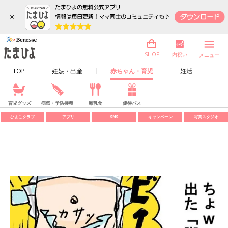
×
内祝い
SHOP
メニュー
TOP
妊娠・出産
赤ちゃん・育児
妊活
育児グッズ
病気・予防接種
離乳食
優待パス
ひよこクラブ
アプリ
SNS
キャンペーン
写真スタジオ