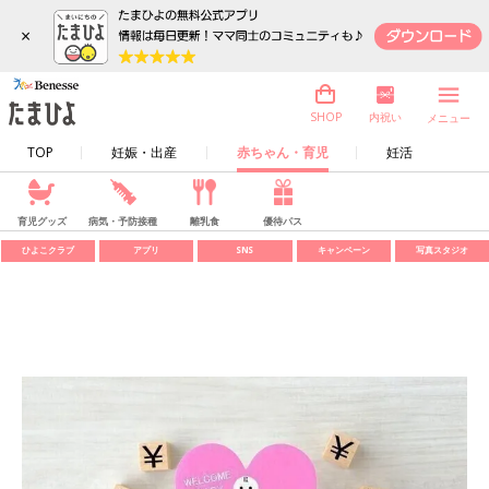
×
内祝い
SHOP
メニュー
TOP
妊娠・出産
赤ちゃん・育児
妊活
育児グッズ
病気・予防接種
離乳食
優待パス
ひよこクラブ
アプリ
SNS
キャンペーン
写真スタジオ