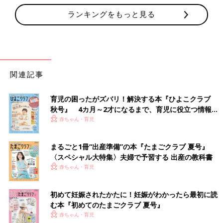
ランキングをもっと見る
関連記事
育児の困ったがズバリ！解決する本『ひよこクラブ
秋号』 4カ月～2才になるまで、育児に役立つ情報が
いっぱい！
赤ちゃん・育児
まるごと1冊“出産準備”の本『たまごクラブ 夏号』
〈スペシャル大特集〉夫婦で予習する 出産の教科書
赤ちゃん・育児
初めて妊娠されたかたに！妊娠がわかったら最初に読
む本『初めてのたまごクラブ 夏号』
赤ちゃん・育児