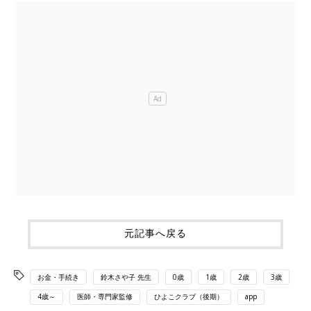
元記事へ戻る
お金・手続き
鈴木さや子 先生
0歳
1歳
2歳
3歳
4歳～
医師・専門家監修
ひよこクラブ（後期）
app