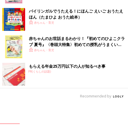
バイリンガルでうたえる！にほんご えいご おうたえ
ほん（たまひよ おうた絵本）
赤ちゃん・育児
赤ちゃんのお世話まるわかり！『初めてのひよこクラ
ブ 夏号』〈巻頭大特集〉初めての授乳がうまくい
く！ おっぱい・ミルクの基本と夏のトラブル 解決テ
赤ちゃん・育児
ク
もらえる年金25万円以下の人が知るべき事
PR(くらしの話題)
Recommended by