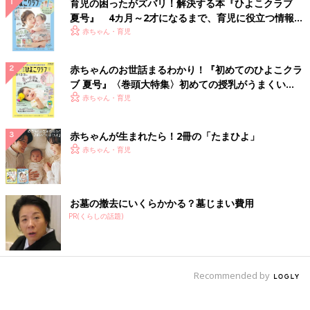
育児の困ったがズバリ！解決する本『ひよこクラブ
夏号』 4カ月～2才になるまで、育児に役立つ情報が
いっぱい！
赤ちゃん・育児
赤ちゃんのお世話まるわかり！『初めてのひよこクラ
ブ 夏号』〈巻頭大特集〉初めての授乳がうまくい
く！ おっぱい・ミルクの基本と夏のトラブル 解決テ
赤ちゃん・育児
ク
赤ちゃんが生まれたら！2冊の「たまひよ」
赤ちゃん・育児
お墓の撤去にいくらかかる？墓じまい費用
PR(くらしの話題)
Recommended by