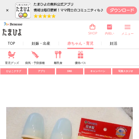
×
内祝い
SHOP
メニュー
TOP
妊娠・出産
赤ちゃん・育児
妊活
育児グッズ
病気・予防接種
離乳食
優待パス
ひよこクラブ
アプリ
SNS
キャンペーン
写真スタジオ