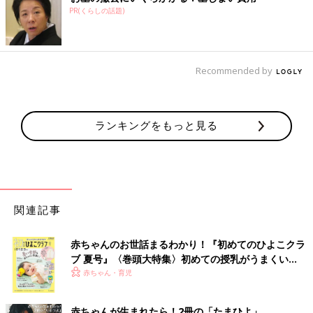
PR(くらしの話題)
Recommended by
ランキングをもっと見る
関連記事
赤ちゃんのお世話まるわかり！『初めてのひよこクラ
ブ 夏号』〈巻頭大特集〉初めての授乳がうまくい
く！ おっぱい・ミルクの基本と夏のトラブル 解決テ
赤ちゃん・育児
ク
赤ちゃんが生まれたら！2冊の「たまひよ」