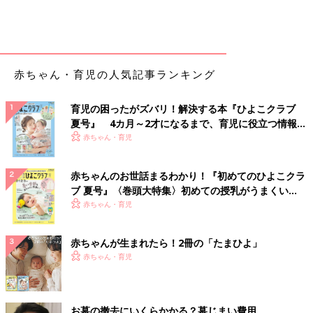
赤ちゃん・育児の人気記事ランキング
育児の困ったがズバリ！解決する本『ひよこクラブ
夏号』 4カ月～2才になるまで、育児に役立つ情報が
いっぱい！
赤ちゃん・育児
赤ちゃんのお世話まるわかり！『初めてのひよこクラ
ブ 夏号』〈巻頭大特集〉初めての授乳がうまくい
く！ おっぱい・ミルクの基本と夏のトラブル 解決テ
赤ちゃん・育児
ク
赤ちゃんが生まれたら！2冊の「たまひよ」
赤ちゃん・育児
お墓の撤去にいくらかかる？墓じまい費用