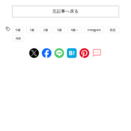
元記事へ戻る
0歳
1歳
2歳
3歳
4歳～
Instagram
防災
app