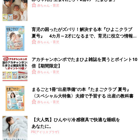
赤ちゃん・育児
育児の困ったがズバリ！解決する本『ひよこクラブ
夏号』 4カ月～2才になるまで、育児に役立つ情報が
いっぱい！
赤ちゃん・育児
アカチャンホンポでたまひよ雑誌を買うとポイント10
倍【期間限定】
赤ちゃん・育児
まるごと1冊“出産準備”の本『たまごクラブ 夏号』
〈スペシャル大特集〉夫婦で予習する 出産の教科書
赤ちゃん・育児
【大人気】ひんやり冷感寝具で快適な睡眠を
あなたに。
PR(アイリスプラザ)