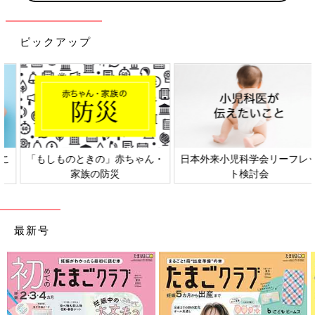
ピックアップ
日本外来小児科学会リーフレッ
六星占術 細木かおりさんの人生
ト検討会
相談
最新号