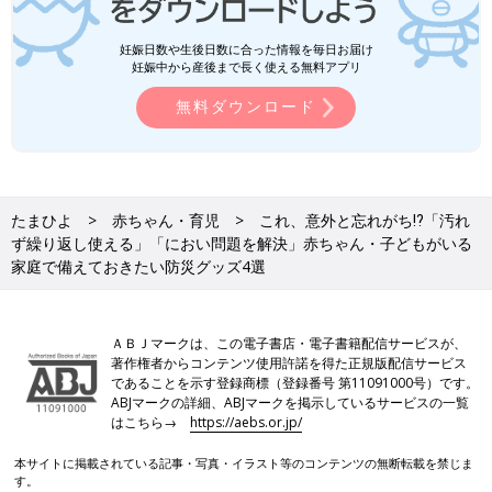
妊娠日数や生後日数に合った情報を毎日お届け
妊娠中から産後まで長く使える無料アプリ
無料ダウンロード
たまひよ
赤ちゃん・育児
これ、意外と忘れがち⁉︎「汚れ
ず繰り返し使える」「におい問題を解決」赤ちゃん・子どもがいる
家庭で備えておきたい防災グッズ4選
ＡＢＪマークは、この電子書店・電子書籍配信サービスが、
著作権者からコンテンツ使用許諾を得た正規版配信サービス
であることを示す登録商標（登録番号 第11091000号）です。
ABJマークの詳細、ABJマークを掲示しているサービスの一覧
はこちら→
https://aebs.or.jp/
本サイトに掲載されている記事・写真・イラスト等のコンテンツの無断転載を禁じま
す。