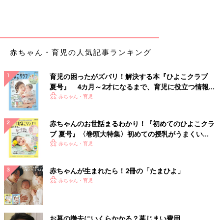
赤ちゃん・育児の人気記事ランキング
育児の困ったがズバリ！解決する本『ひよこクラブ
夏号』 4カ月～2才になるまで、育児に役立つ情報が
いっぱい！
赤ちゃん・育児
赤ちゃんのお世話まるわかり！『初めてのひよこクラ
ブ 夏号』〈巻頭大特集〉初めての授乳がうまくい
く！ おっぱい・ミルクの基本と夏のトラブル 解決テ
赤ちゃん・育児
ク
赤ちゃんが生まれたら！2冊の「たまひよ」
赤ちゃん・育児
お墓の撤去にいくらかかる？墓じまい費用