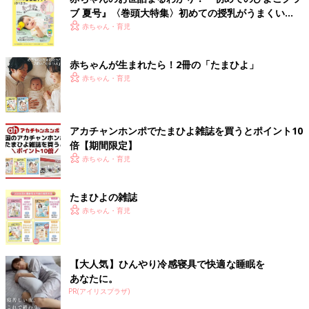
ブ 夏号』〈巻頭大特集〉初めての授乳がうまくい
く！ おっぱい・ミルクの基本と夏のトラブル 解決テ
赤ちゃん・育児
ク
赤ちゃんが生まれたら！2冊の「たまひよ」
赤ちゃん・育児
アカチャンホンポでたまひよ雑誌を買うとポイント10
倍【期間限定】
赤ちゃん・育児
たまひよの雑誌
赤ちゃん・育児
【大人気】ひんやり冷感寝具で快適な睡眠を
あなたに。
PR(アイリスプラザ)