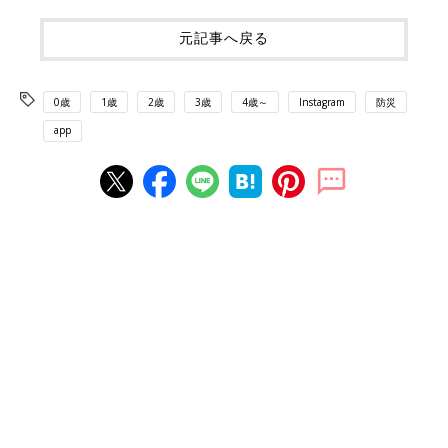
元記事へ戻る
0歳
1歳
2歳
3歳
4歳～
Instagram
防災
app