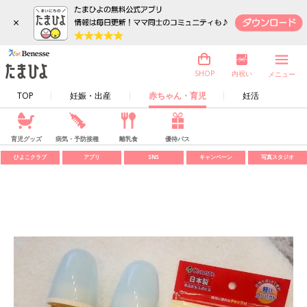
×
内祝い
SHOP
メニュー
TOP
妊娠・出産
赤ちゃん・育児
妊活
育児グッズ
病気・予防接種
離乳食
優待パス
ひよこクラブ
アプリ
SNS
キャンペーン
写真スタジオ