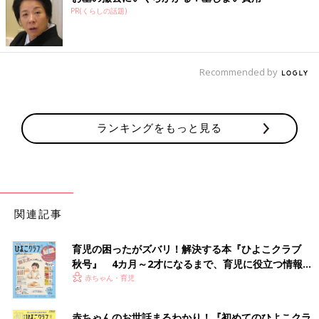
PR(くらしの話題)
Recommended by
ランキングをもっと見る
関連記事
育児の困ったがズバリ！解決する本『ひよこクラブ
秋号』 4カ月～2才になるまで、育児に役立つ情報が
いっぱい！
赤ちゃん・育児
赤ちゃんのお世話まるわかり！『初めてのひよこクラ