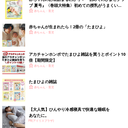
ブ 夏号』〈巻頭大特集〉初めての授乳がうまくい
く！ おっぱい・ミルクの基本と夏のトラブル 解決テ
赤ちゃん・育児
ク
赤ちゃんが生まれたら！2冊の「たまひよ」
赤ちゃん・育児
アカチャンホンポでたまひよ雑誌を買うとポイント10
倍【期間限定】
赤ちゃん・育児
たまひよの雑誌
赤ちゃん・育児
【大人気】ひんやり冷感寝具で快適な睡眠を
あなたに。
PR(アイリスプラザ)