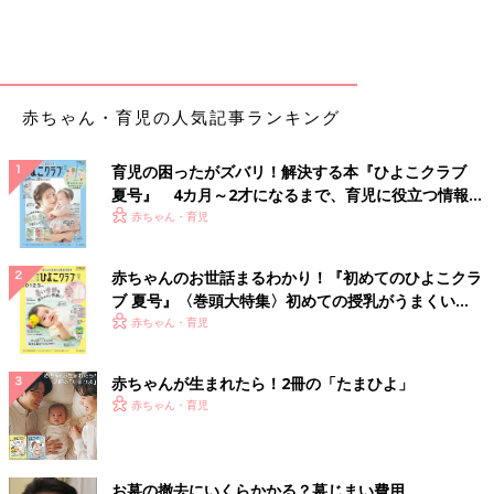
赤ちゃん・育児の人気記事ランキング
育児の困ったがズバリ！解決する本『ひよこクラブ
夏号』 4カ月～2才になるまで、育児に役立つ情報が
いっぱい！
赤ちゃん・育児
赤ちゃんのお世話まるわかり！『初めてのひよこクラ
ブ 夏号』〈巻頭大特集〉初めての授乳がうまくい
く！ おっぱい・ミルクの基本と夏のトラブル 解決テ
赤ちゃん・育児
ク
赤ちゃんが生まれたら！2冊の「たまひよ」
赤ちゃん・育児
お墓の撤去にいくらかかる？墓じまい費用