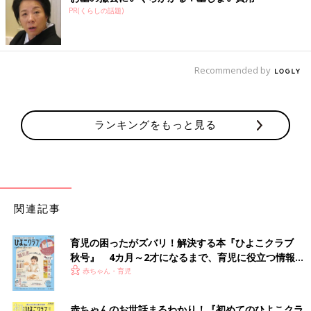
PR(くらしの話題)
Recommended by
ランキングをもっと見る
関連記事
育児の困ったがズバリ！解決する本『ひよこクラブ
秋号』 4カ月～2才になるまで、育児に役立つ情報が
いっぱい！
赤ちゃん・育児
赤ちゃんのお世話まるわかり！『初めてのひよこクラ