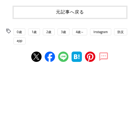
元記事へ戻る
0歳
1歳
2歳
3歳
4歳～
Instagram
防災
app