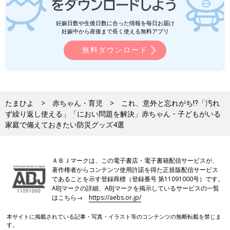
妊娠日数や生後日数に合った情報を毎日お届け
妊娠中から産後まで長く使える無料アプリ
無料ダウンロード
たまひよ
赤ちゃん・育児
これ、意外と忘れがち⁉︎「汚れ
ず繰り返し使える」「におい問題を解決」赤ちゃん・子どもがいる
家庭で備えておきたい防災グッズ4選
ＡＢＪマークは、この電子書店・電子書籍配信サービスが、
著作権者からコンテンツ使用許諾を得た正規版配信サービス
であることを示す登録商標（登録番号 第11091000号）です。
ABJマークの詳細、ABJマークを掲示しているサービスの一覧
はこちら→
https://aebs.or.jp/
本サイトに掲載されている記事・写真・イラスト等のコンテンツの無断転載を禁じま
す。