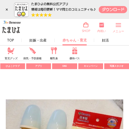
×
内祝い
SHOP
メニュー
TOP
妊娠・出産
赤ちゃん・育児
妊活
育児グッズ
病気・予防接種
離乳食
優待パス
ひよこクラブ
アプリ
SNS
キャンペーン
写真スタジオ