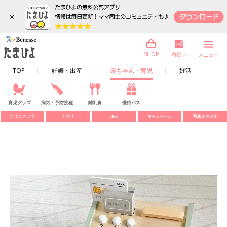
×
内祝い
SHOP
メニュー
TOP
妊娠・出産
赤ちゃん・育児
妊活
育児グッズ
病気・予防接種
離乳食
優待パス
ひよこクラブ
アプリ
SNS
キャンペーン
写真スタジオ