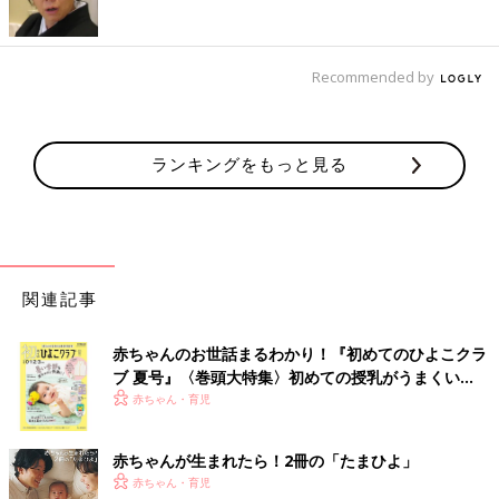
Recommended by
ランキングをもっと見る
関連記事
赤ちゃんのお世話まるわかり！『初めてのひよこクラ
ブ 夏号』〈巻頭大特集〉初めての授乳がうまくい
く！ おっぱい・ミルクの基本と夏のトラブル 解決テ
赤ちゃん・育児
ク
赤ちゃんが生まれたら！2冊の「たまひよ」
赤ちゃん・育児