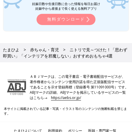
妊娠日数や生後日数に合った情報を毎日お届け
妊娠中から産後まで長く使える無料アプリ
無料ダウンロード
たまひよ
赤ちゃん・育児
ニトリで見～つけた！「思わず
即買い」「インテリアを邪魔しない」おすすめおもちゃ4選
ＡＢＪマークは、この電子書店・電子書籍配信サービスが、
著作権者からコンテンツ使用許諾を得た正規版配信サービス
であることを示す登録商標（登録番号 第11091000号）です。
ABJマークの詳細、ABJマークを掲示しているサービスの一覧
はこちら→
https://aebs.or.jp/
本サイトに掲載されている記事・写真・イラスト等のコンテンツの無断転載を禁じま
す。
たまひよについて
利用規約
ポリシー
医師・専門家一覧