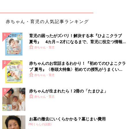
赤ちゃん・育児の人気記事ランキング
育児の困ったがズバリ！解決する本『ひよこクラブ
夏号』 4カ月～2才になるまで、育児に役立つ情報が
いっぱい！
赤ちゃん・育児
赤ちゃんのお世話まるわかり！『初めてのひよこクラ
ブ 夏号』〈巻頭大特集〉初めての授乳がうまくい
く！ おっぱい・ミルクの基本と夏のトラブル 解決テ
赤ちゃん・育児
ク
赤ちゃんが生まれたら！2冊の「たまひよ」
赤ちゃん・育児
お墓の撤去にいくらかかる？墓じまい費用
PR(くらしの話題)