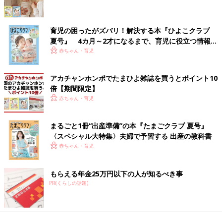
育児の困ったがズバリ！解決する本『ひよこクラブ
夏号』 4カ月～2才になるまで、育児に役立つ情報が
いっぱい！
赤ちゃん・育児
アカチャンホンポでたまひよ雑誌を買うとポイント10
倍【期間限定】
赤ちゃん・育児
まるごと1冊“出産準備”の本『たまごクラブ 夏号』
〈スペシャル大特集〉夫婦で予習する 出産の教科書
赤ちゃん・育児
もらえる年金25万円以下の人が知るべき事
PR(くらしの話題)