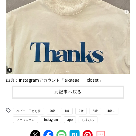
出典：Instagramアカウント「aikaaaa____closet」
元記事へ戻る
ベビー・子ども服
0歳
1歳
2歳
3歳
4歳～
ファッション
Instagram
app
しまむら