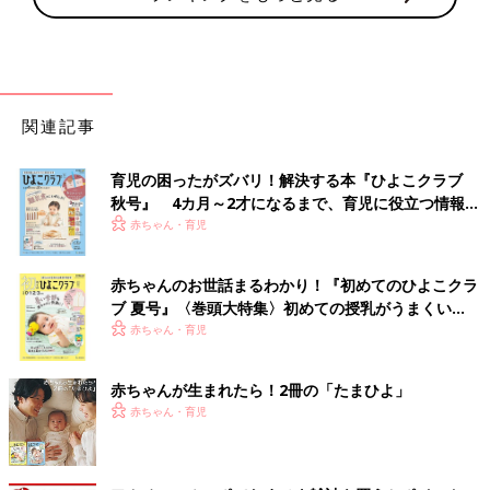
関連記事
育児の困ったがズバリ！解決する本『ひよこクラブ
秋号』 4カ月～2才になるまで、育児に役立つ情報が
いっぱい！
赤ちゃん・育児
赤ちゃんのお世話まるわかり！『初めてのひよこクラ
ブ 夏号』〈巻頭大特集〉初めての授乳がうまくい
く！ おっぱい・ミルクの基本と夏のトラブル 解決テ
赤ちゃん・育児
ク
赤ちゃんが生まれたら！2冊の「たまひよ」
赤ちゃん・育児