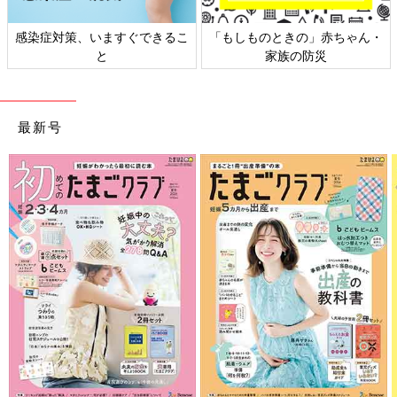
ものときの」赤ちゃん・
日本外来小児科学会リーフレッ
六星占術
家族の防災
ト検討会
最新号