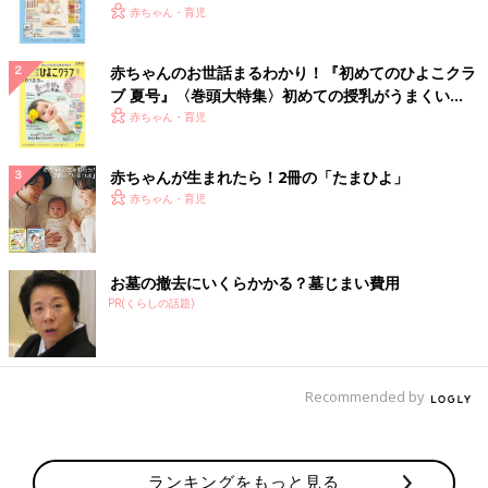
いっぱい！
赤ちゃん・育児
赤ちゃんのお世話まるわかり！『初めてのひよこクラ
ブ 夏号』〈巻頭大特集〉初めての授乳がうまくい
く！ おっぱい・ミルクの基本と夏のトラブル 解決テ
赤ちゃん・育児
ク
赤ちゃんが生まれたら！2冊の「たまひよ」
赤ちゃん・育児
お墓の撤去にいくらかかる？墓じまい費用
PR(くらしの話題)
Recommended by
ランキングをもっと見る