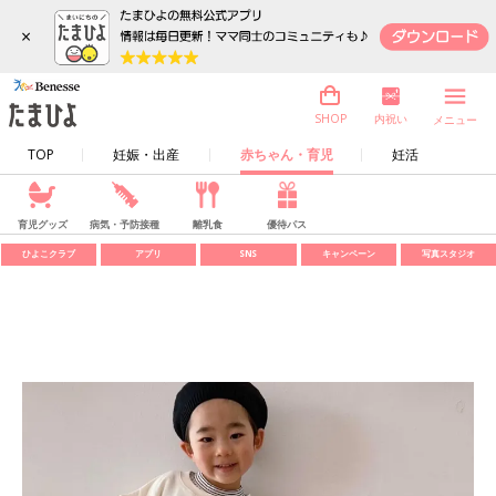
×
内祝い
SHOP
メニュー
TOP
妊娠・出産
赤ちゃん・育児
妊活
育児グッズ
病気・予防接種
離乳食
優待パス
ひよこクラブ
アプリ
SNS
キャンペーン
写真スタジオ