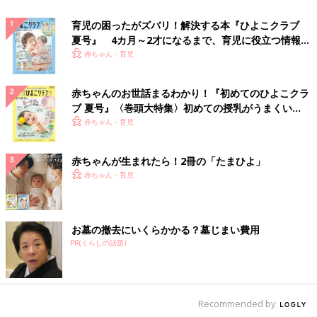
育児の困ったがズバリ！解決する本『ひよこクラブ
夏号』 4カ月～2才になるまで、育児に役立つ情報が
いっぱい！
赤ちゃん・育児
赤ちゃんのお世話まるわかり！『初めてのひよこクラ
ブ 夏号』〈巻頭大特集〉初めての授乳がうまくい
く！ おっぱい・ミルクの基本と夏のトラブル 解決テ
赤ちゃん・育児
ク
赤ちゃんが生まれたら！2冊の「たまひよ」
赤ちゃん・育児
お墓の撤去にいくらかかる？墓じまい費用
PR(くらしの話題)
Recommended by