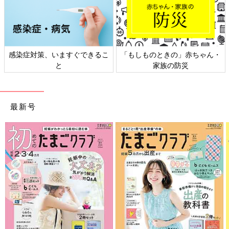
ん・
日本外来小児科学会リーフレッ
六星占術 細木かおりさんの
ト検討会
相談
最新号