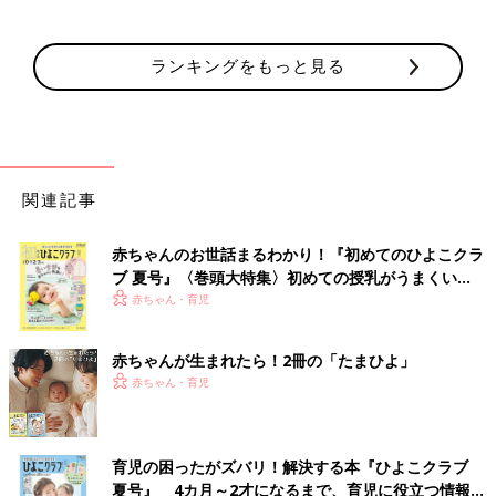
ランキングをもっと見る
関連記事
赤ちゃんのお世話まるわかり！『初めてのひよこクラ
ブ 夏号』〈巻頭大特集〉初めての授乳がうまくい
く！ おっぱい・ミルクの基本と夏のトラブル 解決テ
赤ちゃん・育児
ク
赤ちゃんが生まれたら！2冊の「たまひよ」
赤ちゃん・育児
育児の困ったがズバリ！解決する本『ひよこクラブ
夏号』 4カ月～2才になるまで、育児に役立つ情報が