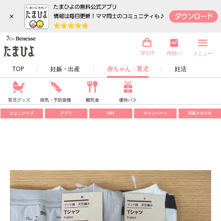
×
内祝い
SHOP
メニュー
TOP
妊娠・出産
赤ちゃん・育児
妊活
育児グッズ
病気・予防接種
離乳食
優待パス
ひよこクラブ
アプリ
SNS
キャンペーン
写真スタジオ