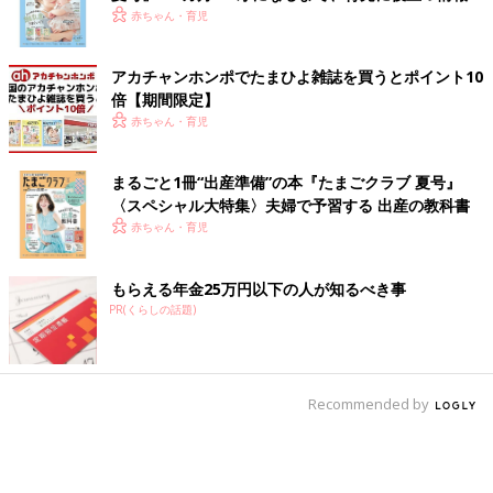
いっぱい！
赤ちゃん・育児
アカチャンホンポでたまひよ雑誌を買うとポイント10
倍【期間限定】
赤ちゃん・育児
まるごと1冊“出産準備”の本『たまごクラブ 夏号』
〈スペシャル大特集〉夫婦で予習する 出産の教科書
赤ちゃん・育児
もらえる年金25万円以下の人が知るべき事
PR(くらしの話題)
Recommended by