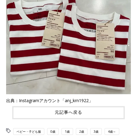
出典：Instagramアカウント「anj_krn1922」
元記事へ戻る
ベビー・子ども服
0歳
1歳
2歳
3歳
4歳～