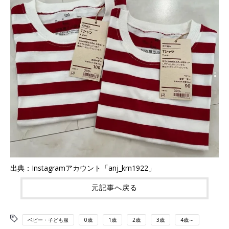
出典：Instagramアカウント「anj_krn1922」
元記事へ戻る
ベビー・子ども服
0歳
1歳
2歳
3歳
4歳～