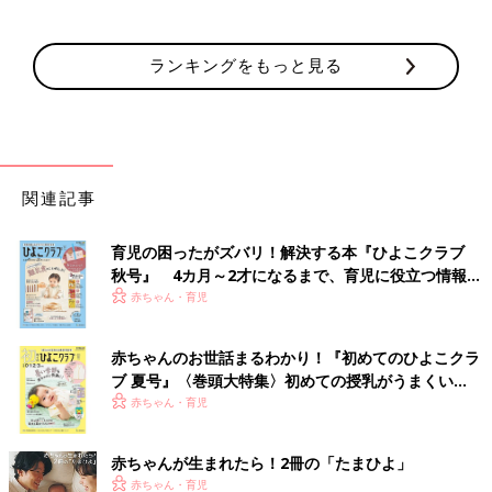
ランキングをもっと見る
関連記事
育児の困ったがズバリ！解決する本『ひよこクラブ
秋号』 4カ月～2才になるまで、育児に役立つ情報が
いっぱい！
赤ちゃん・育児
赤ちゃんのお世話まるわかり！『初めてのひよこクラ
ブ 夏号』〈巻頭大特集〉初めての授乳がうまくい
く！ おっぱい・ミルクの基本と夏のトラブル 解決テ
赤ちゃん・育児
ク
赤ちゃんが生まれたら！2冊の「たまひよ」
赤ちゃん・育児