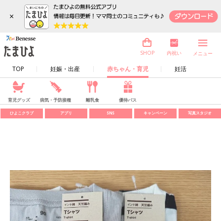
×
内祝い
SHOP
メニュー
TOP
妊娠・出産
赤ちゃん・育児
妊活
育児グッズ
病気・予防接種
離乳食
優待パス
ひよこクラブ
アプリ
SNS
キャンペーン
写真スタジオ