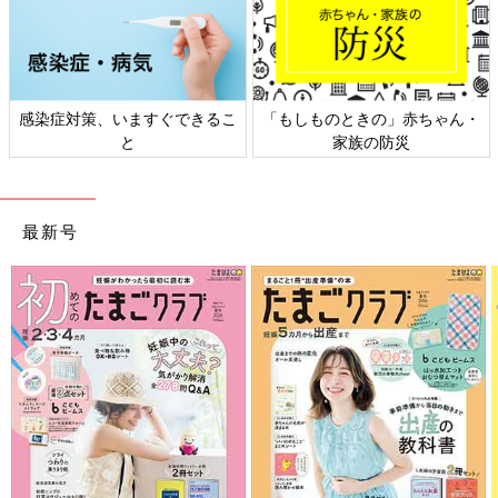
ん・
日本外来小児科学会リーフレッ
六星占術 細木かおりさんの人
ト検討会
相談
最新号