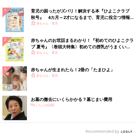
育児の困ったがズバリ！解決する本『ひよこクラブ
秋号』 4カ月～2才になるまで、育児に役立つ情報が
いっぱい！
赤ちゃん・育児
赤ちゃんのお世話まるわかり！『初めてのひよこクラ
ブ 夏号』〈巻頭大特集〉初めての授乳がうまくい
く！ おっぱい・ミルクの基本と夏のトラブル 解決テ
赤ちゃん・育児
ク
赤ちゃんが生まれたら！2冊の「たまひよ」
赤ちゃん・育児
お墓の撤去にいくらかかる？墓じまい費用
PR(くらしの話題)
Recommended by