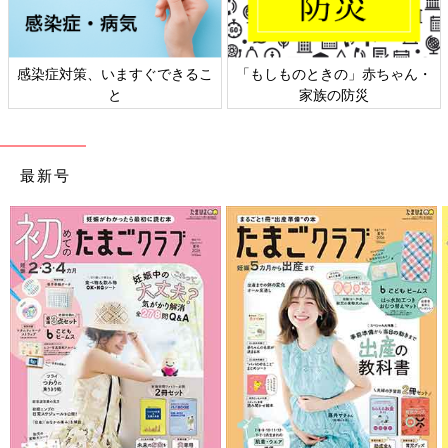
策、いますぐできるこ
「もしものときの」赤ちゃん・
日本外来小
と
家族の防災
最新号