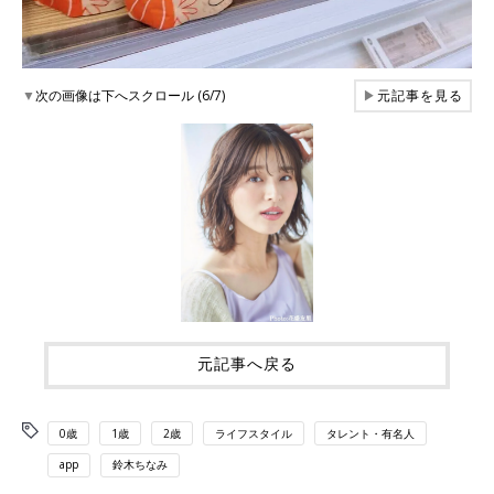
▼
次の画像は下へスクロール (6/7)
▶
元記事を見る
元記事へ戻る
0歳
1歳
2歳
ライフスタイル
タレント・有名人
app
鈴木ちなみ