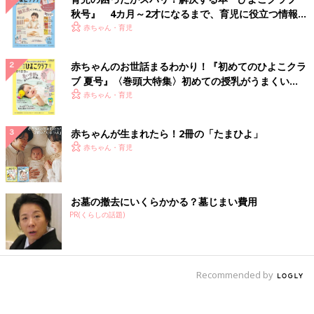
秋号』 4カ月～2才になるまで、育児に役立つ情報が
いっぱい！
赤ちゃん・育児
赤ちゃんのお世話まるわかり！『初めてのひよこクラ
ブ 夏号』〈巻頭大特集〉初めての授乳がうまくい
く！ おっぱい・ミルクの基本と夏のトラブル 解決テ
赤ちゃん・育児
ク
赤ちゃんが生まれたら！2冊の「たまひよ」
赤ちゃん・育児
お墓の撤去にいくらかかる？墓じまい費用
PR(くらしの話題)
Recommended by