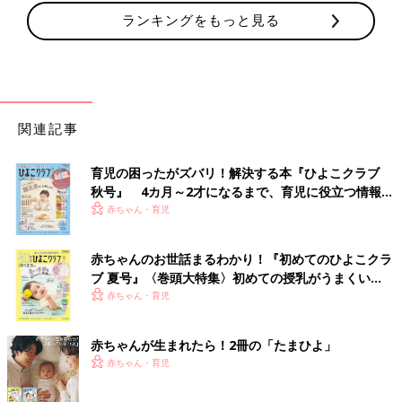
ランキングをもっと見る
関連記事
育児の困ったがズバリ！解決する本『ひよこクラブ
秋号』 4カ月～2才になるまで、育児に役立つ情報が
いっぱい！
赤ちゃん・育児
赤ちゃんのお世話まるわかり！『初めてのひよこクラ
ブ 夏号』〈巻頭大特集〉初めての授乳がうまくい
く！ おっぱい・ミルクの基本と夏のトラブル 解決テ
赤ちゃん・育児
ク
赤ちゃんが生まれたら！2冊の「たまひよ」
赤ちゃん・育児