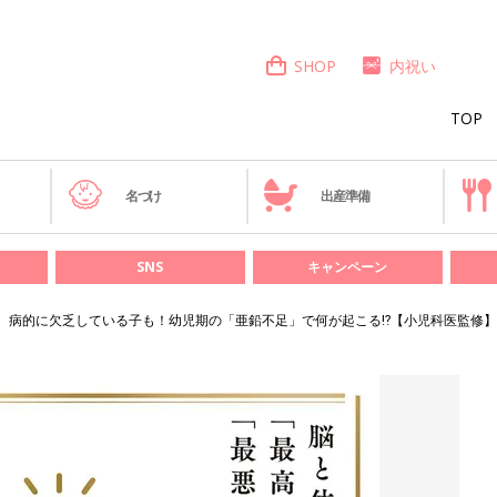
SHOP
内祝い
TOP
き
名づけ
出産準備
SNS
キャンペーン
”。病的に欠乏している子も！幼児期の「亜鉛不足」で何が起こる⁉【小児科医監修】