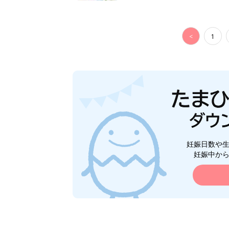
<
1
妊娠日数や
妊娠中か