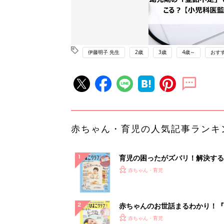
伊藤明子 先生
2歳
3歳
4歳～
おす
赤ちゃん・育児の人気記事ランキ
育児の困ったがズバリ！解決する
『ひよこクラブ 秋号』 4カ月～
赤ちゃん・育児
になるまで、育児に役立つ情報が
ぱい！
赤ちゃんのお世話まるわかり！『
てのひよこクラブ 夏号』〈巻頭
赤ちゃん・育児