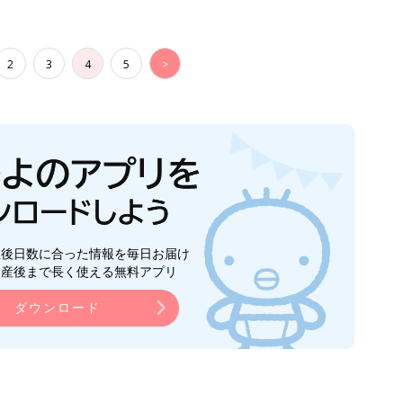
2
3
4
5
>
生後日数に合った情報を毎日お届け
ら産後まで長く使える無料アプリ
ダウンロード