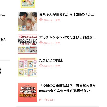
 お
集〉初めての授乳がうまくいく！ お
ブル
っぱい・ミルクの基本と夏のトラブル
解決テク
たま
赤ちゃんが生まれたら！2冊の「たま
ひよ」
赤ちゃん・育児
アカチャンホンポでたまひよ雑誌を買
るA
うとポイント10倍【期間限定】
赤ちゃん・育児
い
たまひよの雑誌
赤ちゃん・育児
「今日の目玉商品は？」毎日変わるA
mazonタイムセールが見逃せない
PR（Amazon）