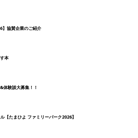
26】協賛企業のご紹介
ばす本
&体験談大募集！！
ール【たまひよ ファミリーパーク2026】