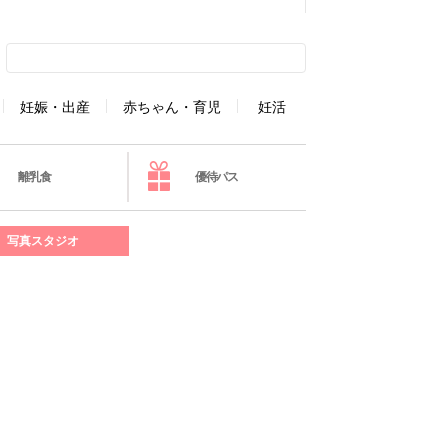
妊娠・出産
赤ちゃん・育児
妊活
離乳食
優待パス
写真スタジオ