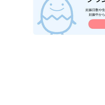
妊娠日数や
妊娠中か