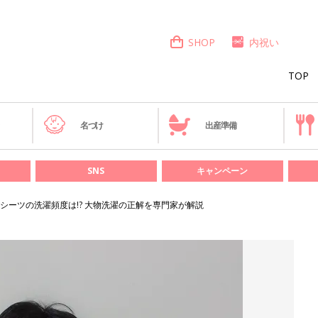
SHOP
内祝い
TOP
き
名づけ
出産準備
SNS
キャンペーン
シーツの洗濯頻度は!? 大物洗濯の正解を専門家が解説