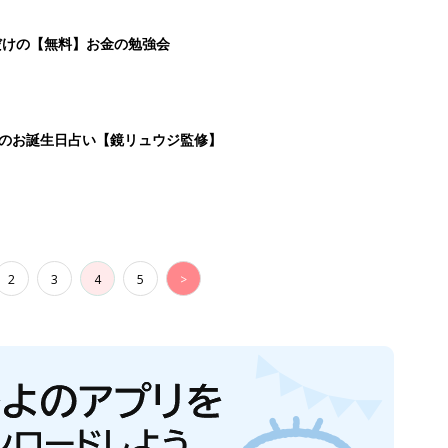
だけの【無料】お金の勉強会
日のお誕生日占い【鏡リュウジ監修】
2
3
4
5
>