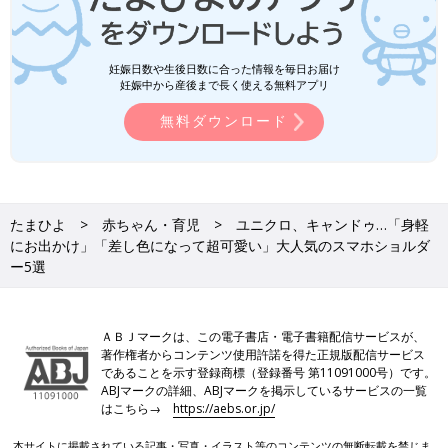
妊娠日数や生後日数に合った情報を毎日お届け
妊娠中から産後まで長く使える無料アプリ
無料ダウンロード
たまひよ
赤ちゃん・育児
ユニクロ、キャンドゥ…「身軽
にお出かけ」「差し色になって超可愛い」大人気のスマホショルダ
ー5選
ＡＢＪマークは、この電子書店・電子書籍配信サービスが、
著作権者からコンテンツ使用許諾を得た正規版配信サービス
であることを示す登録商標（登録番号 第11091000号）です。
ABJマークの詳細、ABJマークを掲示しているサービスの一覧
はこちら→
https://aebs.or.jp/
本サイトに掲載されている記事・写真・イラスト等のコンテンツの無断転載を禁じま