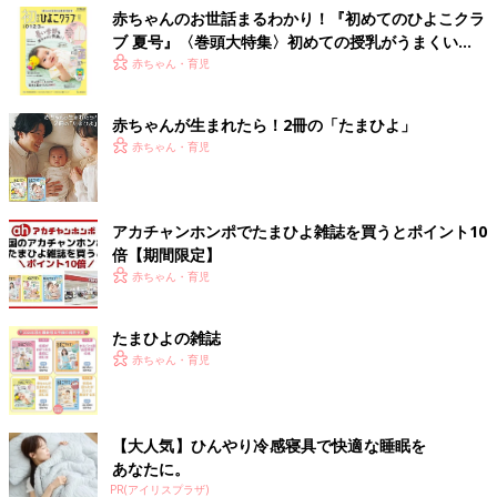
赤ちゃんのお世話まるわかり！『初めてのひよこクラ
ブ 夏号』〈巻頭大特集〉初めての授乳がうまくい
く！ おっぱい・ミルクの基本と夏のトラブル 解決テ
赤ちゃん・育児
ク
赤ちゃんが生まれたら！2冊の「たまひよ」
赤ちゃん・育児
アカチャンホンポでたまひよ雑誌を買うとポイント10
倍【期間限定】
赤ちゃん・育児
たまひよの雑誌
赤ちゃん・育児
【大人気】ひんやり冷感寝具で快適な睡眠を
あなたに。
PR(アイリスプラザ)