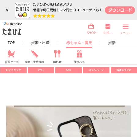
×
内祝い
SHOP
メニュー
TOP
妊娠・出産
赤ちゃん・育児
妊活
育児グッズ
病気・予防接種
離乳食
優待パス
ひよこクラブ
アプリ
SNS
キャンペーン
写真スタジオ