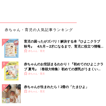
赤ちゃん・育児の人気記事ランキング
育児の困ったがズバリ！解決する本『ひよこクラブ
秋号』 4カ月～2才になるまで、育児に役立つ情報が
いっぱい！
赤ちゃん・育児
赤ちゃんのお世話まるわかり！『初めてのひよこクラ
ブ 夏号』〈巻頭大特集〉初めての授乳がうまくい
く！ おっぱい・ミルクの基本と夏のトラブル 解決テ
赤ちゃん・育児
ク
赤ちゃんが生まれたら！2冊の「たまひよ」
赤ちゃん・育児