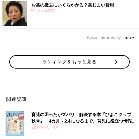
お墓の撤去にいくらかかる？墓じまい費用
PR(くらしの話題)
Recommended by
ランキングをもっと見る
関連記事
育児の困ったがズバリ！解決する本『ひよこクラブ
秋号』 4カ月～2才になるまで、育児に役立つ情報が
いっぱい！
赤ちゃん・育児