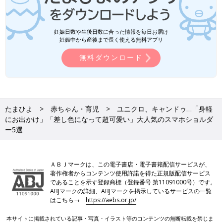
妊娠日数や生後日数に合った情報を毎日お届け
妊娠中から産後まで長く使える無料アプリ
無料ダウンロード
たまひよ
赤ちゃん・育児
ユニクロ、キャンドゥ…「身軽
にお出かけ」「差し色になって超可愛い」大人気のスマホショルダ
ー5選
ＡＢＪマークは、この電子書店・電子書籍配信サービスが、
著作権者からコンテンツ使用許諾を得た正規版配信サービス
であることを示す登録商標（登録番号 第11091000号）です。
ABJマークの詳細、ABJマークを掲示しているサービスの一覧
はこちら→
https://aebs.or.jp/
本サイトに掲載されている記事・写真・イラスト等のコンテンツの無断転載を禁じま