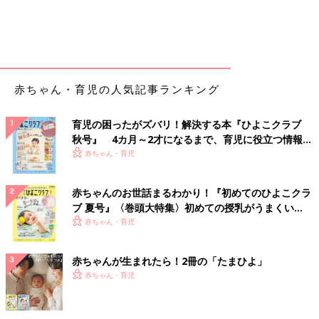
赤ちゃん・育児の人気記事ランキング
育児の困ったがズバリ！解決する本『ひよこクラブ
秋号』 4カ月～2才になるまで、育児に役立つ情報が
いっぱい！
赤ちゃん・育児
赤ちゃんのお世話まるわかり！『初めてのひよこクラ
ブ 夏号』〈巻頭大特集〉初めての授乳がうまくい
く！ おっぱい・ミルクの基本と夏のトラブル 解決テ
赤ちゃん・育児
ク
赤ちゃんが生まれたら！2冊の「たまひよ」
赤ちゃん・育児