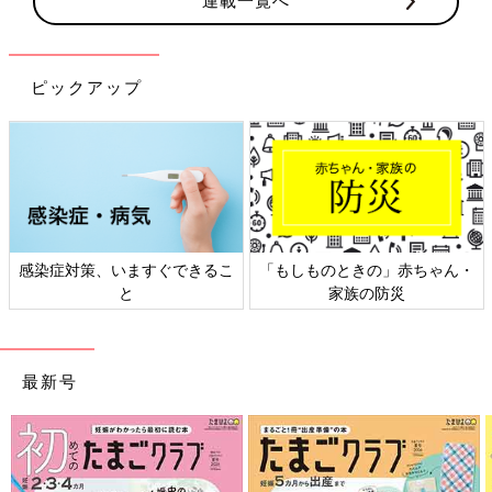
連載一覧へ
ピックアップ
ん・
日本外来小児科学会リーフレッ
六星占術 細木かおりさんの
ト検討会
相談
最新号