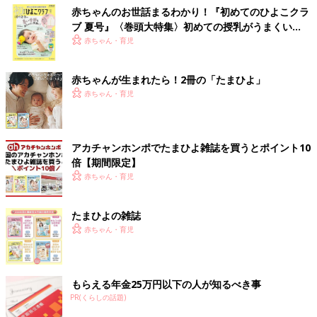
赤ちゃんのお世話まるわかり！『初めてのひよこクラ
ブ 夏号』〈巻頭大特集〉初めての授乳がうまくい
く！ おっぱい・ミルクの基本と夏のトラブル 解決テ
赤ちゃん・育児
ク
赤ちゃんが生まれたら！2冊の「たまひよ」
赤ちゃん・育児
アカチャンホンポでたまひよ雑誌を買うとポイント10
倍【期間限定】
赤ちゃん・育児
たまひよの雑誌
赤ちゃん・育児
もらえる年金25万円以下の人が知るべき事
PR(くらしの話題)