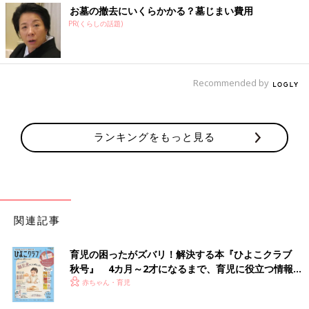
お墓の撤去にいくらかかる？墓じまい費用
PR(くらしの話題)
Recommended by
ランキングをもっと見る
関連記事
育児の困ったがズバリ！解決する本『ひよこクラブ
秋号』 4カ月～2才になるまで、育児に役立つ情報が
いっぱい！
赤ちゃん・育児