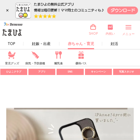
×
内祝い
SHOP
メニュー
TOP
妊娠・出産
赤ちゃん・育児
妊活
育児グッズ
病気・予防接種
離乳食
優待パス
ひよこクラブ
アプリ
SNS
キャンペーン
写真スタジオ