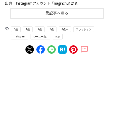
出典：Instagramアカウント「naginchu1218」
元記事へ戻る
0歳
1歳
2歳
3歳
4歳～
ファッション
Instagram
ジーユー/gu
app