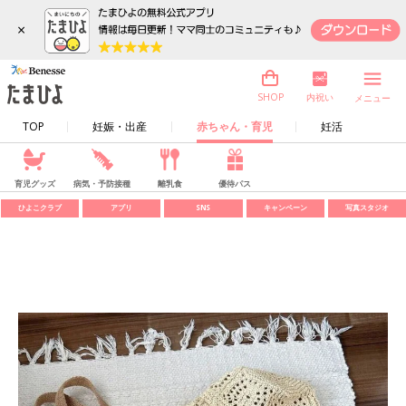
×
内祝い
SHOP
メニュー
TOP
妊娠・出産
赤ちゃん・育児
妊活
育児グッズ
病気・予防接種
離乳食
優待パス
ひよこクラブ
アプリ
SNS
キャンペーン
写真スタジオ