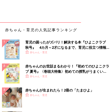
赤ちゃん・育児の人気記事ランキング
育児の困ったがズバリ！解決する本『ひよこクラブ
秋号』 4カ月～2才になるまで、育児に役立つ情報が
いっぱい！
赤ちゃん・育児
赤ちゃんのお世話まるわかり！『初めてのひよこクラ
ブ 夏号』〈巻頭大特集〉初めての授乳がうまくい
く！ おっぱい・ミルクの基本と夏のトラブル 解決テ
赤ちゃん・育児
ク
赤ちゃんが生まれたら！2冊の「たまひよ」
赤ちゃん・育児