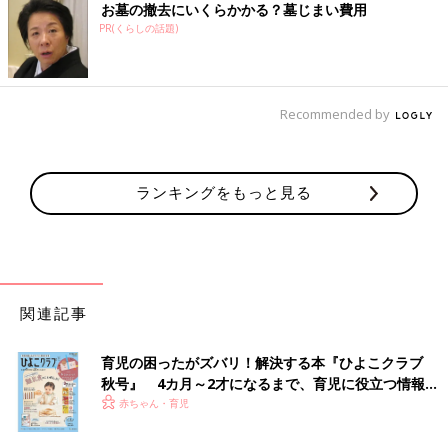
お墓の撤去にいくらかかる？墓じまい費用
PR(くらしの話題)
Recommended by
ランキングをもっと見る
関連記事
育児の困ったがズバリ！解決する本『ひよこクラブ
秋号』 4カ月～2才になるまで、育児に役立つ情報が
いっぱい！
赤ちゃん・育児