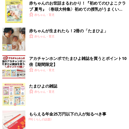
赤ちゃんのお世話まるわかり！『初めてのひよこクラ
ブ 夏号』〈巻頭大特集〉初めての授乳がうまくい
く！ おっぱい・ミルクの基本と夏のトラブル 解決テ
赤ちゃん・育児
ク
赤ちゃんが生まれたら！2冊の「たまひよ」
赤ちゃん・育児
アカチャンホンポでたまひよ雑誌を買うとポイント10
倍【期間限定】
赤ちゃん・育児
たまひよの雑誌
赤ちゃん・育児
もらえる年金25万円以下の人が知るべき事
PR(くらしの話題)