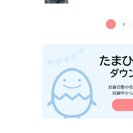
<
3
妊娠日数や
妊娠中か