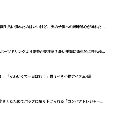
育園生活に慣れたのはいいけど、夫の子供への興味関心が薄れた気
91』
ポーツドリンクより麦茶が要注意!? 暑い季節に衛生的に持ち歩
】
！」「かわいくて一目ぼれ！」買うべき小物アイテム4選
に！小さくたためてバッグに吊り下げられる「コンパクトレジャーシ