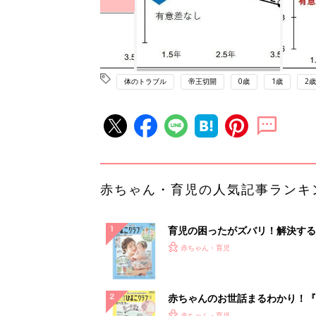
体のトラブル
帝王切開
0歳
1歳
2歳
赤ちゃん・育児の人気記事ランキ
育児の困ったがズバリ！解決する
『ひよこクラブ 夏号』 4カ月～
赤ちゃん・育児
になるまで、育児に役立つ情報が
ぱい！
赤ちゃんのお世話まるわかり！『
てのひよこクラブ 夏号』〈巻頭
赤ちゃん・育児