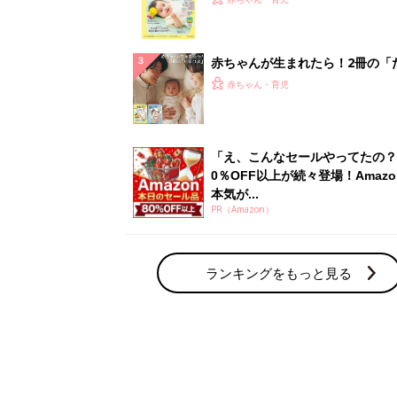
集〉初めての授乳がうまくいく！
っぱい・ミルクの基本と夏のトラ
解決テク
赤ちゃんが生まれたら！2冊の「
ひよ」
赤ちゃん・育児
「え、こんなセールやってたの？
0％OFF以上が続々登場！Amazo
本気が...
PR（Amazon）
ランキングをもっと見る