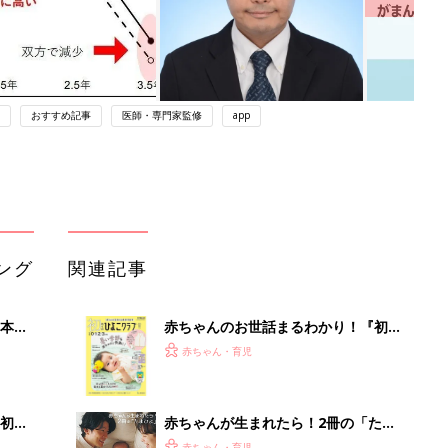
おすすめ記事
医師・専門家監修
app
ング
関連記事
本
赤ちゃんのお世話まるわかり！『初め
2才
てのひよこクラブ 夏号』〈巻頭大特
赤ちゃん・育児
いっ
集〉初めての授乳がうまくいく！ お
っぱい・ミルクの基本と夏のトラブル
解決テク
初め
赤ちゃんが生まれたら！2冊の「たま
大特
ひよ」
赤ちゃん・育児