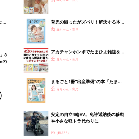
 お
ブル
たま
育児の困ったがズバリ！解決する本
『ひよこクラブ 秋号』 4カ月～2才
赤ちゃん・育児
になるまで、育児に役立つ情報がいっ
ぱい！
アカチャンホンポでたまひよ雑誌を買
」8
うとポイント10倍【期間限定】
赤ちゃん・育児
nの
まるごと1冊“出産準備”の本『たまご
クラブ 夏号』〈スペシャル大特集〉
赤ちゃん・育児
夫婦で予習する 出産の教科書
安定の自立4輪EV。免許返納後の移動
や小さな軽トラ代わりに
PR（BLAZE）