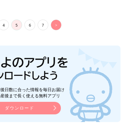
4
5
6
7
>
生後日数に合った情報を毎日お届け
ら産後まで長く使える無料アプリ
ダウンロード