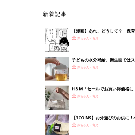
新着記事
【漫画】あれ、どうして？ 保
がする……！『ふうふう子育て ＃
赤ちゃん・育児
子どもの水分補給。衛生面ではス
く3つのコツとは？【専門家監修
赤ちゃん・育児
H＆М「セールでお買い得価格に
赤ちゃん・育児
【3COINS】お外遊びのお供
ート」
赤ちゃん・育児