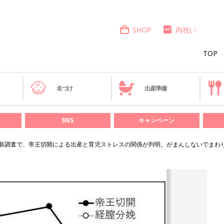
SHOP
内祝い
TOP
き
名づけ
出産準備
SNS
キャンペーン
新調査で、帝王切開による出産と育児ストレスの関係が判明。がまんしないでまわり