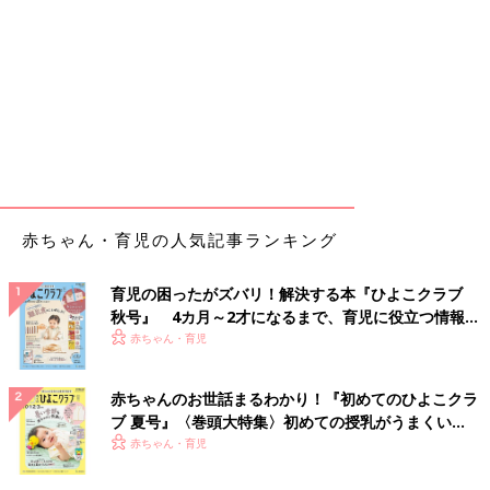
赤ちゃん・育児の人気記事ランキング
育児の困ったがズバリ！解決する本『ひよこクラブ
秋号』 4カ月～2才になるまで、育児に役立つ情報が
いっぱい！
赤ちゃん・育児
赤ちゃんのお世話まるわかり！『初めてのひよこクラ
ブ 夏号』〈巻頭大特集〉初めての授乳がうまくい
く！ おっぱい・ミルクの基本と夏のトラブル 解決テ
赤ちゃん・育児
ク