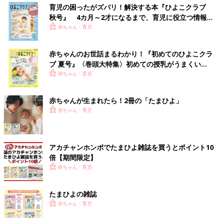
育児の困ったがズバリ！解決する本『ひよこクラブ
秋号』 4カ月～2才になるまで、育児に役立つ情報が
いっぱい！
赤ちゃん・育児
赤ちゃんのお世話まるわかり！『初めてのひよこクラ
ブ 夏号』〈巻頭大特集〉初めての授乳がうまくい
く！ おっぱい・ミルクの基本と夏のトラブル 解決テ
赤ちゃん・育児
ク
赤ちゃんが生まれたら！2冊の「たまひよ」
赤ちゃん・育児
アカチャンホンポでたまひよ雑誌を買うとポイント10
倍【期間限定】
赤ちゃん・育児
たまひよの雑誌
赤ちゃん・育児