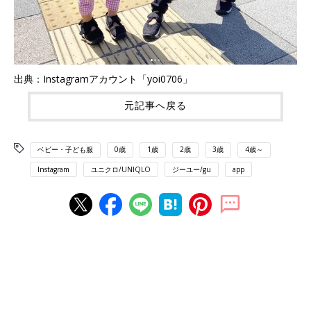
出典：Instagramアカウント「yoi0706」
元記事へ戻る
ベビー・子ども服
0歳
1歳
2歳
3歳
4歳～
Instagram
ユニクロ/UNIQLO
ジーユー/gu
app