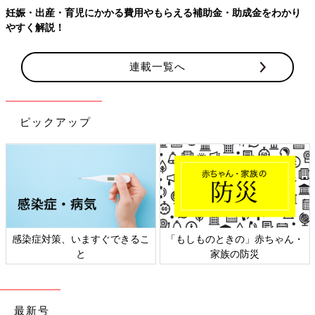
わかり
連載一覧へ
ピックアップ
赤ちゃん・
日本外来小児科学会リーフレッ
六星占術 細木かおり
災
ト検討会
相談
最新号