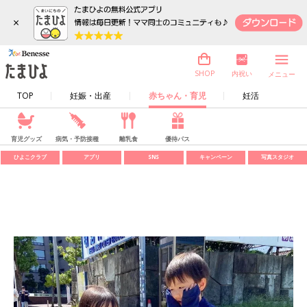
×
内祝い
SHOP
メニュー
TOP
妊娠・出産
赤ちゃん・育児
妊活
育児グッズ
病気・予防接種
離乳食
優待パス
ひよこクラブ
アプリ
SNS
キャンペーン
写真スタジオ