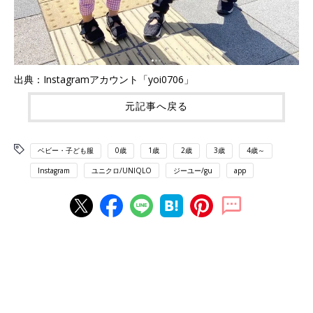
出典：Instagramアカウント「yoi0706」
元記事へ戻る
ベビー・子ども服
0歳
1歳
2歳
3歳
4歳～
Instagram
ユニクロ/UNIQLO
ジーユー/gu
app