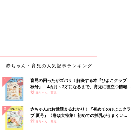
赤ちゃん・育児の人気記事ランキング
育児の困ったがズバリ！解決する本『ひよこクラブ
秋号』 4カ月～2才になるまで、育児に役立つ情報が
いっぱい！
赤ちゃん・育児
赤ちゃんのお世話まるわかり！『初めてのひよこクラ
ブ 夏号』〈巻頭大特集〉初めての授乳がうまくい
く！ おっぱい・ミルクの基本と夏のトラブル 解決テ
赤ちゃん・育児
ク