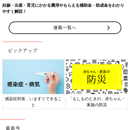
助金・助成金をわかり
連載一覧へ
ピックアップ
もしものときの」赤ちゃん・
日本外来小児科学会リーフレッ
六星
家族の防災
ト検討会
最新号