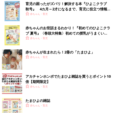
育児の困ったがズバリ！解決する本『ひよこクラブ
秋号』 4カ月～2才になるまで、育児に役立つ情報が
いっぱい！
赤ちゃん・育児
赤ちゃんのお世話まるわかり！『初めてのひよこクラ
ブ 夏号』〈巻頭大特集〉初めての授乳がうまくい
く！ おっぱい・ミルクの基本と夏のトラブル 解決テ
赤ちゃん・育児
ク
赤ちゃんが生まれたら！2冊の「たまひよ」
赤ちゃん・育児
アカチャンホンポでたまひよ雑誌を買うとポイント10
倍【期間限定】
赤ちゃん・育児
たまひよの雑誌
赤ちゃん・育児