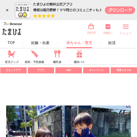
×
内祝い
SHOP
メニュー
TOP
妊娠・出産
赤ちゃん・育児
妊活
育児グッズ
病気・予防接種
離乳食
優待パス
ひよこクラブ
アプリ
SNS
キャンペーン
写真スタジオ