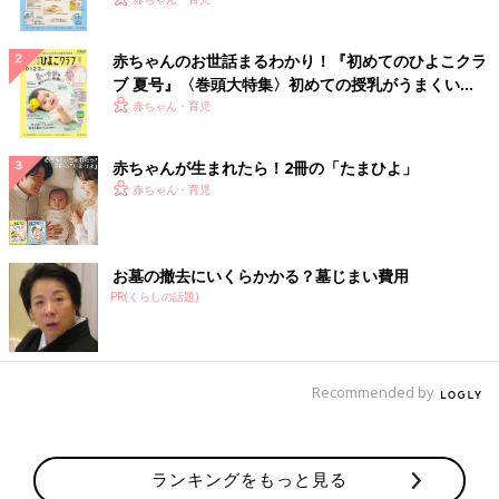
いっぱい！
赤ちゃんのお世話まるわかり！『初めてのひよこクラ
ブ 夏号』〈巻頭大特集〉初めての授乳がうまくい
く！ おっぱい・ミルクの基本と夏のトラブル 解決テ
赤ちゃん・育児
ク
赤ちゃんが生まれたら！2冊の「たまひよ」
赤ちゃん・育児
お墓の撤去にいくらかかる？墓じまい費用
PR(くらしの話題)
Recommended by
ランキングをもっと見る