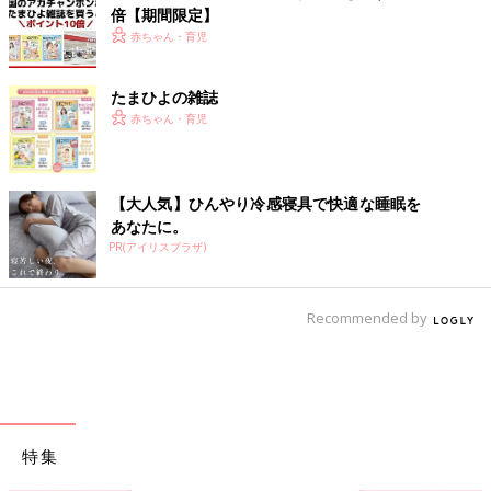
倍【期間限定】
赤ちゃん・育児
たまひよの雑誌
赤ちゃん・育児
【大人気】ひんやり冷感寝具で快適な睡眠を
あなたに。
PR(アイリスプラザ)
Recommended by
特集