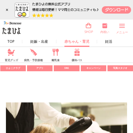
×
内祝い
SHOP
メニュー
TOP
妊娠・出産
赤ちゃん・育児
妊活
育児グッズ
病気・予防接種
離乳食
優待パス
ひよこクラブ
アプリ
SNS
キャンペーン
写真スタジオ