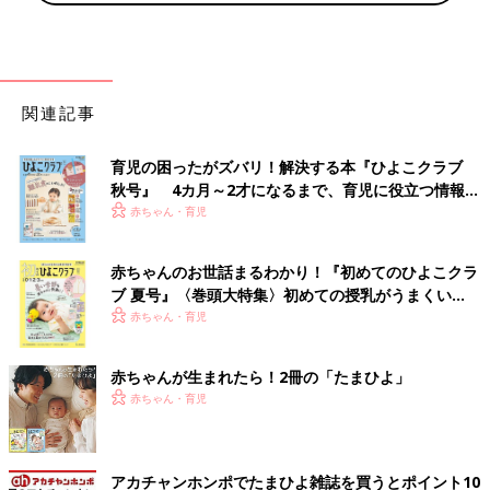
関連記事
育児の困ったがズバリ！解決する本『ひよこクラブ
秋号』 4カ月～2才になるまで、育児に役立つ情報が
いっぱい！
赤ちゃん・育児
赤ちゃんのお世話まるわかり！『初めてのひよこクラ
ブ 夏号』〈巻頭大特集〉初めての授乳がうまくい
く！ おっぱい・ミルクの基本と夏のトラブル 解決テ
赤ちゃん・育児
ク
赤ちゃんが生まれたら！2冊の「たまひよ」
赤ちゃん・育児
アカチャンホンポでたまひよ雑誌を買うとポイント10