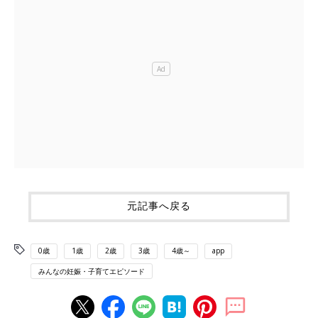
元記事へ戻る
0歳
1歳
2歳
3歳
4歳～
app
みんなの妊娠・子育てエピソード